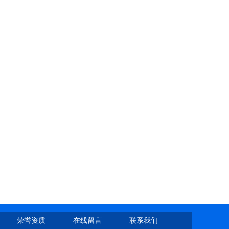
荣誉资质
在线留言
联系我们