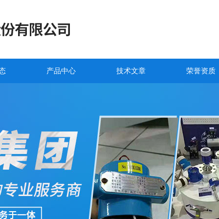
态
产品中心
技术文章
荣誉资质