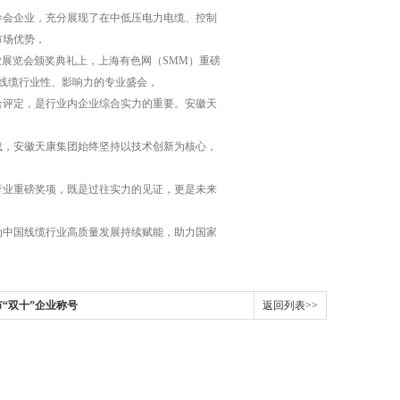
参会企业，充分展现了在中低压电力电缆、控制
市场优势，
工业展览会颁奖典礼上，上海有色网（SMM）重磅
内线缆行业性、影响力的专业盛会，
合评定，是行业内企业综合实力的重要。安徽天
载，安徽天康集团始终坚持以技术创新为核心，
行业重磅奖项，既是过往实力的见证，更是未来
为中国线缆行业高质量发展持续赋能，助力国家
“双十”企业称号
返回列表>>