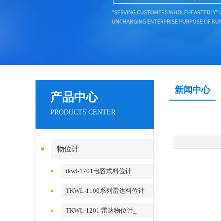
新闻中心
产品中心
PRODUCTS CENTER
物位计
tkwl-1701电容式料位计
TKWL-1100系列雷达料位计
TKWL-1201 雷达物位计_