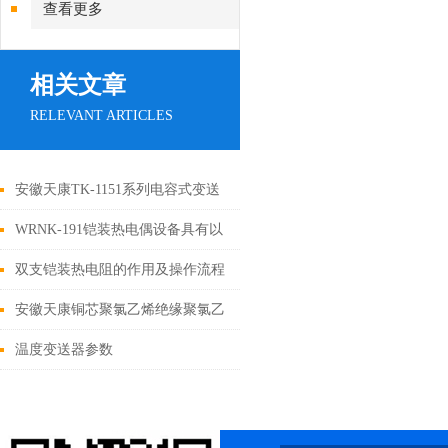
查看更多
相关文章
RELEVANT ARTICLES
安徽天康TK-1151系列电容式变送
器
WRNK-191铠装热电偶设备具有以
下特点
双支铠装热电阻的作用及操作流程
安徽天康铜芯聚氯乙烯绝缘聚氯乙
烯护套编织屏蔽控制电缆
温度变送器参数