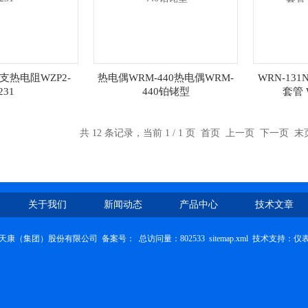
双支热电阻WZP2-
热电偶WRM-440热电偶WRM-
WRN-13
231
440铂铑型
套管 
共 12 条记录，当前 1 / 1 页 首页 上一页 下一页 
关于我们
新闻动态
产品中心
技术文章
天康（集团）股份有限公司 备案号：
总访问量：802533
sitemap.xml
技术支持：
仪