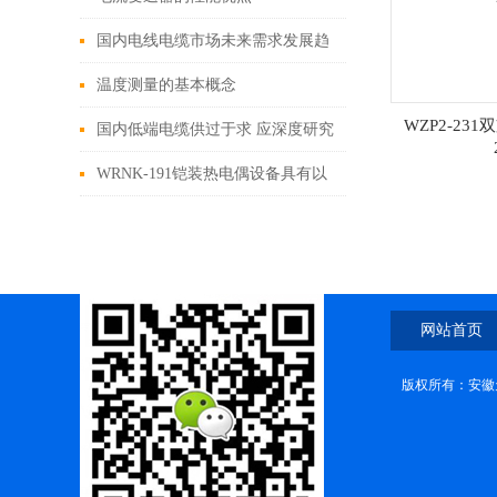
国内电线电缆市场未来需求发展趋
势
温度测量的基本概念
WZP2-231
国内低端电缆供过于求 应深度研究
特种电缆
WRNK-191铠装热电偶设备具有以
下特点
网站首页
版权所有：安徽