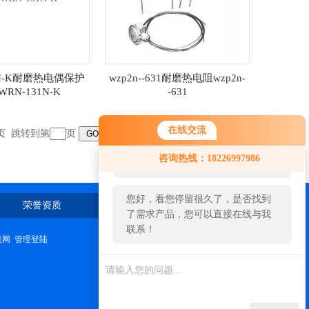
1N-K耐磨热电偶保护
wzp2n--631耐磨热电阻wzp2n-
WRN-131N-K
-631
在线交流
末页 跳转到第
页
您好！欢迎前来咨询，很高兴为您
咨询热线：18226997986
服务，请问您要咨询什么问题呢？
您好，看您停留很久了，是否找到
荣誉资质
在线留言
联系我们
了需求产品，您可以直接在线与我
联系！
表网
管理登陆