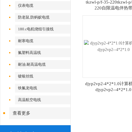
tkzwl-p/f-35-220tkzwl-p/
仪表电缆
220自限温电伴热
防老鼠.防蚂蚁电缆
180.c电机绕组引接线
耐寒电缆
氟塑料高温线
耐油.耐高温电缆
镀银丝线
djyp2vp2-4*2*1.0计
铁氟龙电线
djyp2vp2--4*2*1.0
高温航空电线
查看更多