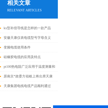
相关文章
RELEVANT ARTICLES
kx型补偿导线是怎样的一款产品
呢？
安徽天康仪表电缆型号字母含义
变频电缆使用条件
硅橡胶电缆的应用及特点
pt100热电阻广泛应用于温度测量和
控制的传感器
原南京*政委方祖岐上将出席天康
集团
天康集团电线电缆产品顺利通过
PCCC认证验收