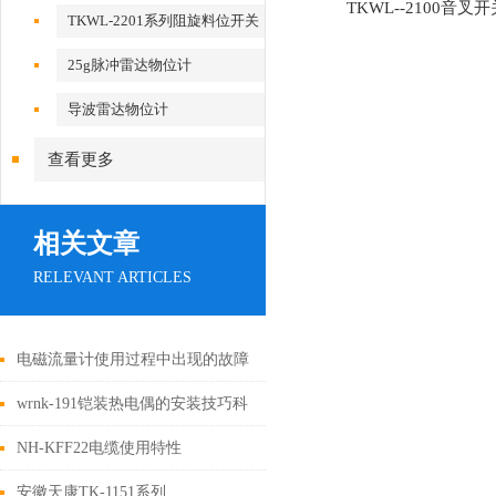
TKWL--2100音叉开
TKWL-2201系列阻旋料位开关
25g脉冲雷达物位计
导波雷达物位计
查看更多
相关文章
RELEVANT ARTICLES
电磁流量计使用过程中出现的故障
wrnk-191铠装热电偶的安装技巧科
普
NH-KFF22电缆使用特性
安徽天康TK-1151系列