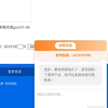
8b单模光缆gyta33--8b
在线交流
末页 跳转到第
页
您好！欢迎前来咨询，很高兴为您
咨询热线：18226997986
服务，请问您要咨询什么问题呢？
您好，看您停留很久了，是否找到
荣誉资质
在线留言
联系我们
了需求产品，您可以直接在线与我
联系！
表网
管理登陆