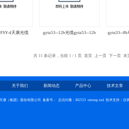
YFSY-4天康光缆
gyta53--12b光缆gyta53--12b
gyta33--
共 11 条记录，当前 1 / 1 页 首页 上一页 下一页 
关于我们
新闻动态
产品中心
技术文章
天康（集团）股份有限公司 备案号：
总访问量：802533
sitemap.xml
技术支持：
仪