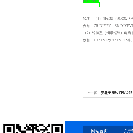
DJFPVRP
说明：（1）阻燃型（氧指数大子
例如：ZR-DJYPV；ZR-DJYP
（2）铠装型（钢带铠装）电缆需
例如：DJYPV22;DJYPVP22等
：
上一篇：
安徽天康WZPK-275 
阻
网站首页
关于