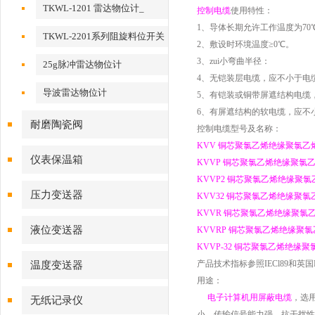
TKWL-1201 雷达物位计_
控制电缆
使用特性：
1、导体长期允许工作温度为70
TKWL-2201系列阻旋料位开关
2、敷设时环境温度≥0℃。
3、zui小弯曲半径：
25g脉冲雷达物位计
4、无铠装层电缆，应不小于电
导波雷达物位计
5、有铠装或铜带屏遮结构电缆
6、有屏遮结构的软电缆，应不
耐磨陶瓷阀
控制电缆型号及名称：
KVV 铜芯聚氯乙烯绝缘聚氯乙
仪表保温箱
KVVP 铜芯聚氯乙烯绝缘聚氯
KVVP2 铜芯聚氯乙烯绝缘聚
压力变送器
KVV32 铜芯聚氯乙烯绝缘聚
KVVR 铜芯聚氯乙烯绝缘聚氯
液位变送器
KVVRP 铜芯聚氯乙烯绝缘聚
KVVP-32 铜芯聚氯乙烯绝缘
产品技术指标参照IECl89和英国BX5
温度变送器
用途：
电子计算机用屏蔽电缆
，选
无纸记录仪
小、传输信号能力强、抗干扰性