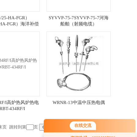
/25-HA-FGR）
SYVVP-75-7SYVVP-75-7河海
-HA-FGR）海洋补偿
船舶（射频电缆）
导线价格）
4RF/I高炉热风炉热电
WRNR-13中温中压热电偶
BT-434RF/I
在线交流
末页
跳转到第
页