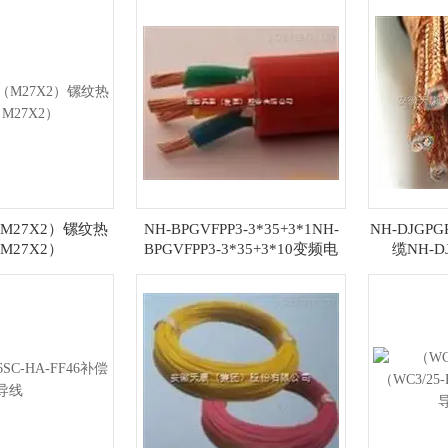
M27X2）镙纹热
NH-BPGVFPP3-3*35+3*1NH-
NH-DJGPG
M27X2）
BPGVFPP3-3*35+3*10变频电
缆NH-DJ
缆/