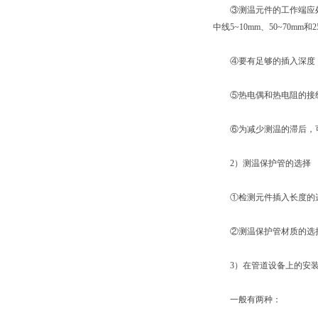
③测温元件的工作端应处
中线5~10mm、50~70
④要有足够的插入深度，
⑤热电偶和热电阻的接线
⑥为减少测温的滞后，可在保
2）测温保护管的选择
①检测元件插入长度的选
②测温保护管材质的选择
3）在管道设备上的安
一般有两种：