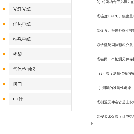
5）特殊场合下温度计的
光纤光缆
①温度>870℃、氢含量
伴热电缆
②设备、管道外壁和转体
特殊电缆
③含坚硬固体颗粒介质，
桥架
④在同一个检测元件保护
气体检测仪
（2）温度测量仪表的
阀门
1）测量的准确性考虑
PH计
①侧温元件在管道上安装，
②安装水银温度计或热电偶
上；