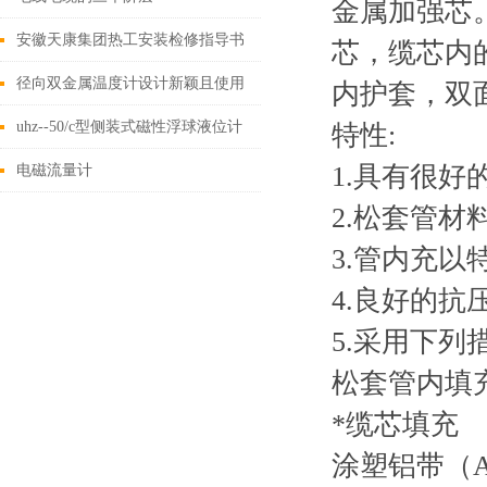
金属加强芯
安徽天康集团热工安装检修指导书
芯，缆芯内
径向双金属温度计设计新颖且使用
内护套，双
安全
uhz--50/c型侧装式磁性浮球液位计
特性:
1.具有很
电磁流量计
2.松套管
3.管内充
4.良好的抗
5.采用下列
松套管内填
*缆芯填充
涂塑铝带（A