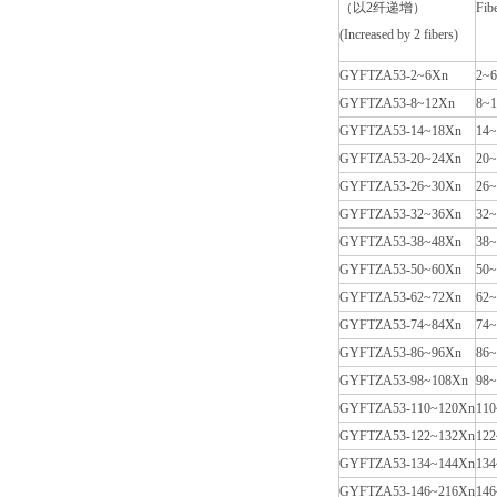
（以2纤递增）
Fib
(Increased by 2 fibers)
GYFTZA53-2~6Xn
2~6
GYFTZA53-8~12Xn
8~1
GYFTZA53-14~18Xn
14~
GYFTZA53-20~24Xn
20~
GYFTZA53-26~30Xn
26~
GYFTZA53-32~36Xn
32~
GYFTZA53-38~48Xn
38~
GYFTZA53-50~60Xn
50~
GYFTZA53-62~72Xn
62~
GYFTZA53-74~84Xn
74~
GYFTZA53-86~96Xn
86~
GYFTZA53-98~108Xn
98~
GYFTZA53-110~120Xn
110
GYFTZA53-122~132Xn
122
GYFTZA53-134~144Xn
134
GYFTZA53-146~216Xn
146