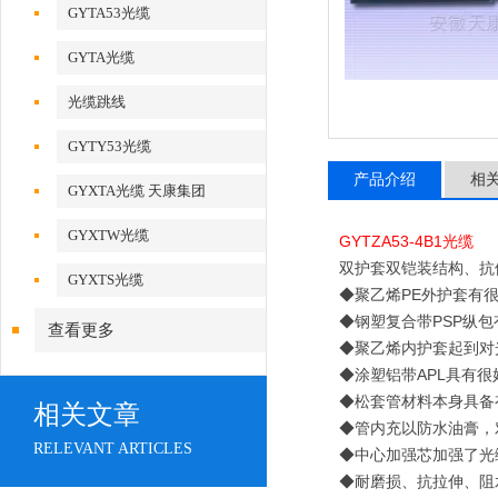
GYTA53光缆
GYTA光缆
光缆跳线
GYTY53光缆
产品介绍
相
GYXTA光缆 天康集团
GYXTW光缆
GYTZA53-4B1光缆
双护套双铠装结构、抗
GYXTS光缆
◆聚乙烯PE外护套有很好
◆钢塑复合带PSP纵
查看更多
◆聚乙烯内护套起到对
◆涂塑铝带APL具有
◆松套管材料本身具备
相关文章
◆管内充以防水油膏，
RELEVANT ARTICLES
◆中心加强芯加强了光
◆耐磨损、抗拉伸、阻水性