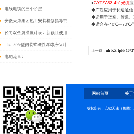
●
GYTZA53-4b1光缆
应
电线电缆的三个阶层
◆广泛应用于长途通信
◆适用于架空、管道、
安徽天康集团热工安装检修指导书
◆适合在-40℃—70
径向双金属温度计设计新颖且使用
安全
uhz--50/c型侧装式磁性浮球液位计
上一篇：
nh-KX-fpFP 10*2
电磁流量计
电缆
网站首页
关于
版权所有：安徽天康（集团）