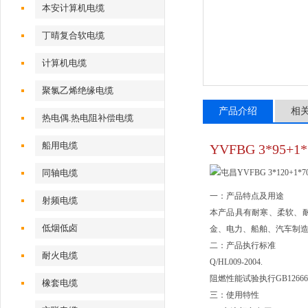
本安计算机电缆
丁晴复合软电缆
计算机电缆
聚氯乙烯绝缘电缆
产品介绍
相
热电偶.热电阻补偿电缆
船用电缆
YVFBG 3*95+
同轴电缆
一：产品特点及用途
射频电缆
本产品具有耐寒、柔软、耐
低烟低卤
金、电力、船舶、汽车制
二：产品执行标准
耐火电缆
Q/HL009-2004.
阻燃性能试验执行GB12666
橡套电缆
三：使用特性