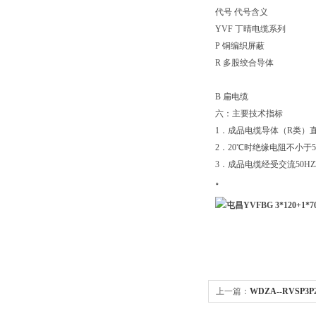
代号 代号含义
YVF 丁晴电缆系列
P 铜编织屏蔽
R 多股绞合导体
B 扁电缆
六：主要技术指标
1．成品电缆导体（R类）直
2．20℃时绝缘电阻不小于5
3．成品电缆经受交流50HZ3
。
上一篇：
WDZA--RVSP3P2
RVSP3P22--10*2*1.5电缆