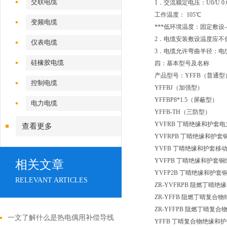
交联电缆
1．交流额定电压：U0/U 0.6
工作温度： 105℃
变频电缆
***低环境温度：固定敷设-
2．电缆安装敷设温度应不低
仪表电缆
3．电缆允许弯曲半径：电缆
硅橡胶电缆
四：基本型号及名称
产品型号：YFFB（普通型
控制电缆
YFFBJ（加强型）
YFFBP8*1.5（屏蔽型）
电力电缆
YFFB-TH（三防型）
YVFRB 丁晴绝缘和护套
查看更多
YVFRPB 丁晴绝缘和护
YVFB 丁晴绝缘和护套移
YVFPB 丁晴绝缘和护套
相关文章
YVFP2B 丁晴绝缘和护
RELEVANT ARTICLES
ZR-YVFRPB 阻燃丁
ZR-YFFB 阻燃丁晴复
ZR-YFFPB 阻燃丁晴
一文了解什么是热电偶用补偿导线
YFFB 丁晴复合物绝缘和