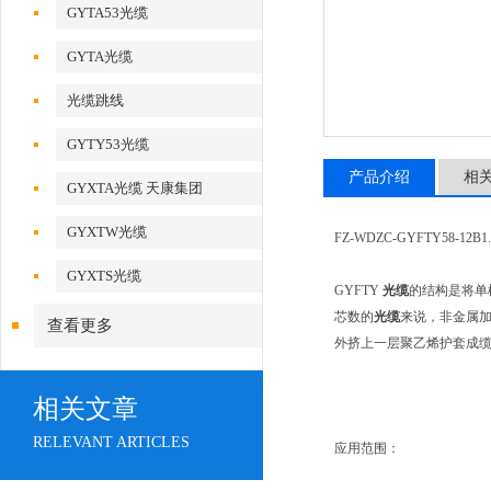
GYTA53光缆
GYTA光缆
光缆跳线
GYTY53光缆
产品介绍
相
GYXTA光缆 天康集团
GYXTW光缆
FZ-WDZC-GYFTY58-12B1.
GYXTS光缆
GYFTY
光缆
的结构是将单
芯数的
光缆
来说，非金属加
查看更多
外挤上一层聚乙烯护套成缆
相关文章
RELEVANT ARTICLES
应用范围：