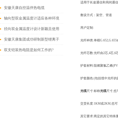
适用于长途通信和局间通信
安徽天康自控温伴热电缆
敷设方式：架空、管道
轴向型双金属温度计适应各种环境
用户定制:
的温度测量
径向双金属温度计设计新颖且使用
安全
安徽天康集团成功研制新型锂离子
光纤种类:单模G.652,G.6
电池材料
双支铠装热电阻是如何工作的?
光纤芯数:光纤由2芯,4芯,6
护套材料:阻燃聚氯乙烯(PVC
护套颜色:(包括缆中光纤的
光缆
尺寸:标称
光缆
尺寸,
交货长度:1KM或2KM,
其它要求:商定的其它特殊