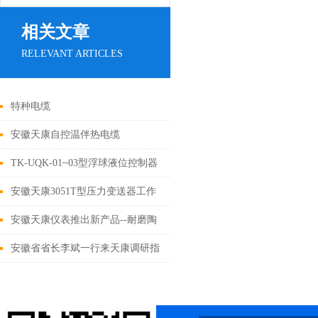
相关文章
RELEVANT ARTICLES
特种电缆
安徽天康自控温伴热电缆
TK-UQK-01~03型浮球液位控制器
安徽天康3051T型压力变送器工作
原理（灌充液：硅油、惰性油
安徽天康仪表推出新产品--耐磨陶
瓷阀门
安徽省省长李斌一行来天康调研指
导工作