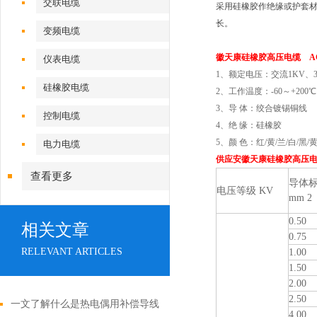
交联电缆
采用硅橡胶作绝缘或护套
长。
变频电缆
徽天康硅橡胶高压电缆 AGG
仪表电缆
1、额定电压：交流1KV、3K
硅橡胶电缆
2、工作温度：-60～+200℃
3、导 体：绞合镀锡铜线
控制电缆
4、绝 缘：硅橡胶
5、颜 色：红/黄/兰/白/黑/
电力电缆
供应安徽天康硅橡胶高压
查看更多
导体
电压等级 KV
mm 2
0.50
相关文章
0.75
RELEVANT ARTICLES
1.00
1.50
2.00
2.50
一文了解什么是热电偶用补偿导线
4.00