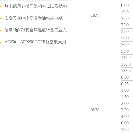
6.00
热电偶用补偿导线的特点以及优势
10.0
1KV
分析
安徽天康电缆高温耐油特殊电缆
16.0
25.0.
使用轴向型双金属温度计是工业安
35.0
50.0
全和效率的重要保障
AF250、AFP250 PTFE航空航天用
70.0
95.0
聚四氟乙烯绝缘电线
120.0
150.0
185.0
0.50
0.75
1.00
1.50
2.00
3KV
2.50
4.00
6.00
10.0