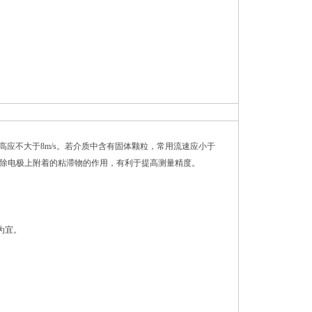
zui高应不大于8m/s。若介质中含有固体颗粒，常用流速应小于
动消除电极上附着的粘滞物的作用，有利于提高测量精度。
为宜。