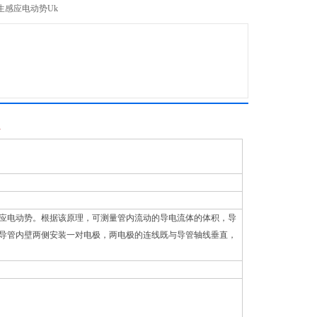
生感应电动势Uk
计
应电动势。根据该原理，可测量管内流动的导电流体的体积，导
导管内壁两侧安装一对电极，两电极的连线既与导管轴线垂直，