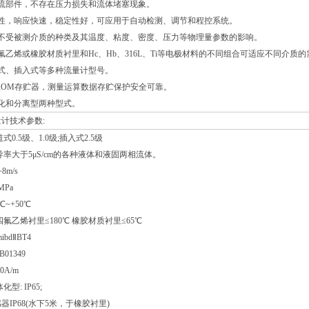
阻流部件，不存在压力损失和流体堵塞现象。
惯性，响应快速，稳定性好，可应用于自动检测、调节和程控系统。
度不受被测介质的种类及其温度、粘度、密度、压力等物理量参数的影响。
氟乙烯或橡胶材质衬里和Hc、Hb、316L、Ti等电极材料的不同组合可适应不同介质的
道式、插入式等多种流量计型号。
PROM存贮器，测量运算数据存贮保护安全可靠。
化和分离型两种型式。
计技术参数:
式0.5级、1.0级;插入式2.5级
导率大于5μS/cm的各种液体和液固两相流体。
8m/s
MPa
℃~+50℃
氟乙烯衬里≤180℃ 橡胶材质衬里≤65℃
bdⅡBT4
01349
0A/m
型: IP65;
传感器IP68(水下5米，于橡胶衬里)