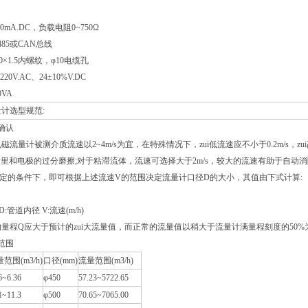
0mA.DC，负载电阻0~750Ω
485或CAN总线
0×1.5内螺纹，φ10电缆孔
20V.AC、24±10%V.DC
0VA
计选型规范:
确认
磁流量计被测介质流速以2~4m/s为宜，在特殊情况下，zui低流速应不小于0.2m/s，
止衬里和电极的过分磨擦;对于粘滞流体，流速可选择大于2m/s，较大的流速有助于自
定的条件下，即可根据上述流速V的范围决定流量计口径D的大小，其值由下式计算:
 D:管道内径 V:流速(m/h)
量程Q应大于预计的zui大流量值，而正常的流量值以稍大于流量计满量程刻度的50%
范围
范围(m3/h)
口径(mm)
流量范围(m3/h)
6~6.36
φ450
57.23~5722.65
1~11.3
φ500
70.65~7065.00