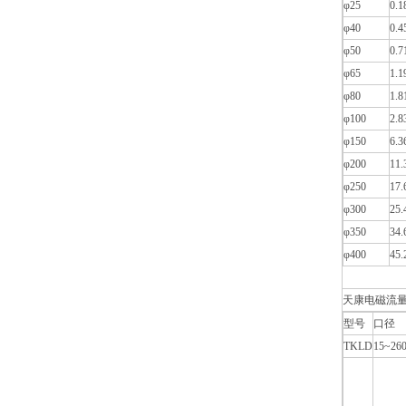
φ25
0.1
φ40
0.4
φ50
0.7
φ65
1.1
φ80
1.8
φ100
2.8
φ150
6.3
φ200
11.
φ250
17.
φ300
25.
φ350
34.
φ400
45.
天康电磁流量
型号
口径
TKLD
15~26