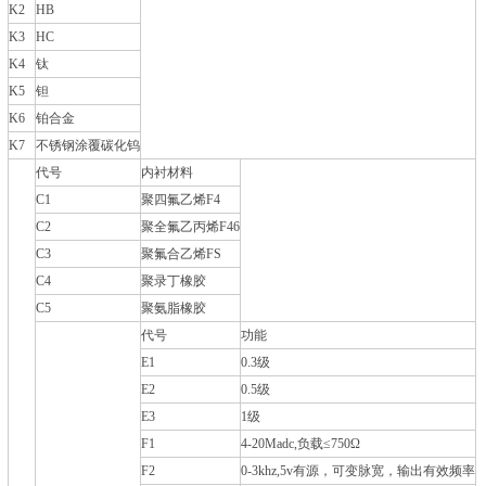
K2
HB
K3
HC
K4
钛
K5
钽
K6
铂合金
K7
不锈钢涂覆碳化钨
代号
内衬材料
C1
聚四氟乙烯F4
C2
聚全氟乙丙烯F46
C3
聚氟合乙烯FS
C4
聚录丁橡胶
C5
聚氨脂橡胶
代号
功能
E1
0.3级
E2
0.5级
E3
1级
F1
4-20Madc,负载≤750Ω
F2
0-3khz,5v有源，可变脉宽，输出有效频率