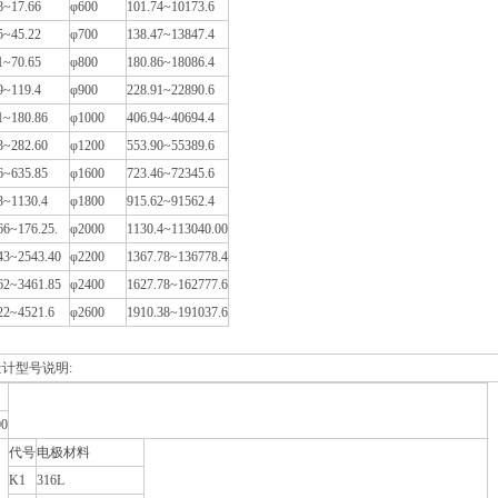
8~17.66
φ600
101.74~10173.6
5~45.22
φ700
138.47~13847.4
1~70.65
φ800
180.86~18086.4
9~119.4
φ900
228.91~22890.6
1~180.86
φ1000
406.94~40694.4
3~282.60
φ1200
553.90~55389.6
6~635.85
φ1600
723.46~72345.6
3~1130.4
φ1800
915.62~91562.4
66~176.25.
φ2000
1130.4~113040.00
43~2543.40
φ2200
1367.78~136778.4
62~3461.85
φ2400
1627.78~162777.6
22~4521.6
φ2600
1910.38~191037.6
计型号说明:
00
代号
电极材料
K1
316L