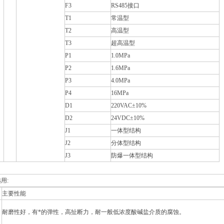
F3
RS485接口
T1
常温型
T2
高温型
T3
超高温型
P1
1.0MPa
P2
1.6MPa
P3
4.0MPa
P4
16MPa
D1
220VAC±10%
D2
24VDC±10%
J1
一体型结构
J2
分体型结构
J3
防爆一体型结构
用:
主要性能
耐磨性好，有*的弹性，高扯断力，耐一般低浓度酸碱盐介质的腐蚀。