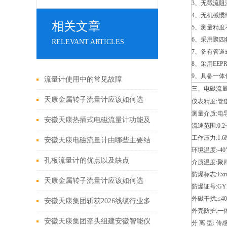
3、无截流
4、无机械
相关文章
5、测量精
6、采用聚四
RELEVANT ARTICLES
7、备有管
8、采用EE
9、具备一体
流量计使用中的常见故障
三、电磁流量
天康金属转子流量计应该如何选
仪表精度:管道
测量介质:电
型？
安徽天康热插式电磁流量计功能及
流速范围:0.2~
工作压力:1.6
应用
安徽天康电磁流量计由哪些主要结
环境温度:-40
构
孔板流量计的优点以及缺点
介质温度:聚四
防爆标志:Exmi
天康金属转子流量计应该如何选
防爆证号:GYB
外磁干扰:≤40
型？
安徽天康集团斩获2026线缆行业多
外壳防护:一体化
项重磅荣誉 发布日期：2026-05-15
安徽天康集团牵头组建安徽智能仪
分 离 型: 