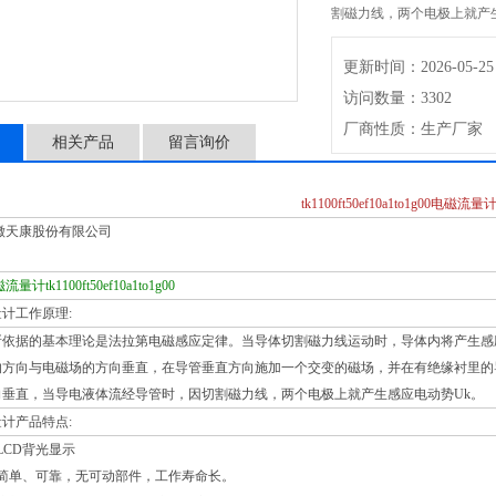
割磁力线，两个电极上就产
更新时间：2026-05-25
访问数量：3302
厂商性质：生产厂家
相关产品
留言询价
tk1100ft50ef10a1to1g00电磁流量
徽天康股份有限公司
流量计tk1100ft50ef10a1to1g00
计工作原理:
所依据的基本理论是法拉第电磁感应定律。当导体切割磁力线运动时，导体内将产生感
的方向与电磁场的方向垂直，在导管垂直方向施加一个交变的磁场，并在有绝缘衬里的
向垂直，当导电液体流经导管时，因切割磁力线，两个电极上就产生感应电动势Uk。
计产品特点:
LCD背光显示
构简单、可靠，无可动部件，工作寿命长。