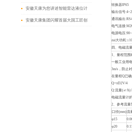
转换器IP65
器仪表
安徽天康为您讲述智能雷达液位计
输出信号:4~2
通讯输出:RS
如何做好信号处理
安徽天康集团闪耀首届大国工匠创
电气连接:M2
新交流大会
电源电压:90~2
zui大功耗:≤1
四、电磁流量
1、量程范围
一般工业用电
3m/s，防
在量程Q已确
Q=πD2V/4
Q:流量(㎡/h)
电磁流量计的
2、参考流量
口径(mm)
流量
φ15
0.0
φ20
0.1