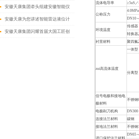
流体电导率
≥5uS／
项重磅荣誉 发布日期：2026-05-15
安徽天康集团牵头组建安徽智能仪
4.0MPa
公称压力
DN10
器仪表
安徽天康为您讲述智能雷达液位计
传感器
环境温度
如何做好信号处理
安徽天康集团闪耀首届大国工匠创
转换器
衬里材料
聚四氟
新交流大会
一体型
zui高流体温度
分离型
信号电极和接地电
不锈钢
极材料
电极剐刀机构
DN300
连接法兰材料
碳钢
接地法兰材料
不锈钢1C
DN65
进口保护法兰材料