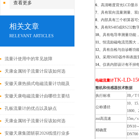
查看更多
6
、高清晰度背光LCD显示
7
、具有双向流量测量、双
8
、内部具有三个积算器可
相关文章
9、
具有RS485或RS232
10、
具有电导率测量功能
RELEVANT ARTICLES
11、
恒流励磁电流范围大
12、
具有自检与自诊断功
13、
采用SMD器件和表面
流量计使用中的常见故障
14、
仪表内部设计有不掉电
天康金属转子流量计应该如何选
TK-LD-1
电磁流量计
型？
安徽天康热插式电磁流量计功能及
整机和传感器技术数据
应用
执行标准
JB／T 
安徽天康电磁流量计由哪些主要结
10、1
公称通径
构
孔板流量计的优点以及缺点
1800、
zui高流速
15m／s
天康金属转子流量计应该如何选
DN10～
精确度
型？
安徽天康集团斩获2026线缆行业多
DN700