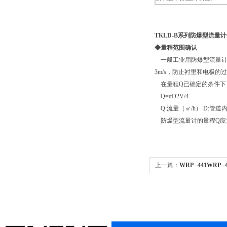
TKLD
-
B系列防爆型流量
◆量程范围确认
一般工业用防爆型流量计被测
3m/s，防止衬里和电极
在量程Q已确定的条件下
Q=πD2V/4
Q:流量（㎡/h） D:管道内
防爆型流量计的量程Q应大
上一篇：
WRP--441WRP