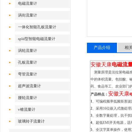
电磁流量计
涡街流量计
一体化智能孔板流量计
spld型智能电磁流量计
产品介绍
相
涡轮流量计
孔板流量计
安徽天康
电磁流
测量原理是法拉第电磁感
弯管流量计
中的体积流量。包括酸、
超声波流量计
药、食品等工、农业部门
安徽天康
产品特点：
腰轮流量计
1
、可编程频率低频矩形波
2
、采用16位嵌入式微处
v锥流量计
3
、全数字量处理，抗干扰
玻璃转子流量计
4
、超低EMI开关电源，适
5
、全汉字菜单操作，使用