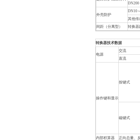
DN200
DN1
外壳防护
其他传
间距（分离型）
转换器
转换器技术数据
交流
电源
直流
按键式
操作键和显示
磁键式
内部积算器
正向总量、