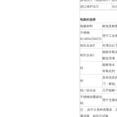
接地法兰（或接地环）
适
进口保护法兰
当
电极的选择
电极材料
耐蚀及耐
不锈钢
用于工业
0Crl8Nil2M02Ti
哈氏合金B
对沸点以
能耐非氧
哈氏合金C
酸盐溶液
能耐海水
钛
有氧化剂（
具有优良
钽
刁；耐蚀
铂／钛合金
几乎能耐
不锈钢涂覆碳化
用于无腐
钨
注： 由于介质种类繁多
腐试验，如挂片试验。