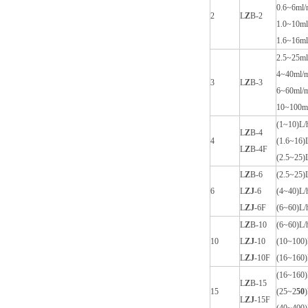
0.6~6ml/
2
L
Z
B-2
1.0~10ml
1.6~16ml
2.5~25ml
4~40ml/
3
L
Z
B-3
6~60ml/
10~100m
(1~10)L/
L
Z
B-4
4
(1.6~16)
L
Z
B-4F
(2.5~25)
L
Z
B-6
(2.5~25)
6
L
Z
J
-6
(4~40)L/
L
Z
J
-6F
(6~60)L/
L
Z
B-10
(6~60)L/
10
L
Z
J
-10
(10~100)
L
Z
J
-10F
(16~160)
(16~160)
L
Z
B-15
15
(25~2
50
)
L
Z
J
-15F