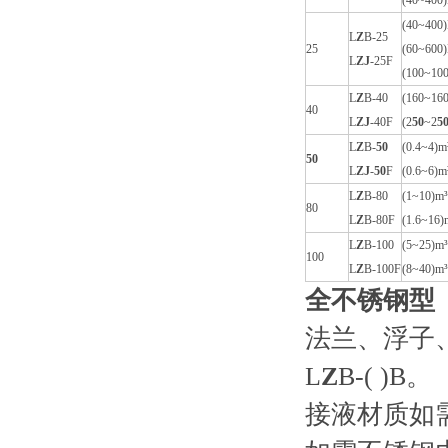
(40~400)
(40~400)
L
Z
B-25
25
(60~600)
L
Z
J
-25F
(100~100
L
Z
B-40
(160~160
40
L
Z
J
-40F
(2
50
~2
5
L
Z
B-
50
(0.4~4)m
50
L
Z
J
-
50
F
(0.6~6)m
L
Z
B-80
(1~10)m³
80
L
Z
B-80F
(1.6~16)
L
Z
B-100
(5~25)m³
100
L
Z
B-100F
(8~40)m³
全不锈钢型
法兰、浮子、
L
Z
B-( )B。
接液材质如需