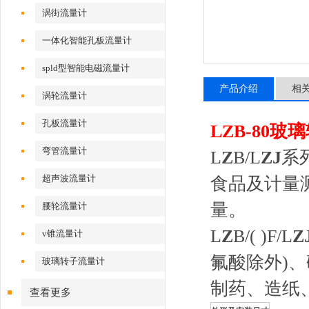
涡街流量计
一体化智能孔板流量计
spld型智能电磁流量计
产品介绍
相
涡轮流量计
孔板流量计
L
Z
B-8
0
玻璃
弯管流量计
L
Z
B/L
Z
J
系
超声波流量计
食品及计量
量。
腰轮流量计
L
Z
B/( )F/L
Z
v锥流量计
氟酸除外)
玻璃转子流量计
制药、造纸
查看更多