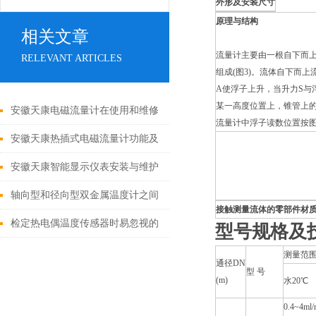
外形及安装尺寸
原理与结构
相关文章
流量计主要由一根自下而
RELEVANT ARTICLES
组成(图3)。流体自下而
A使浮子上升，当升力S与
某一高度位置上，锥管上
安徽天康电磁流量计在使用和维修
流量计中浮子读数位置按图
中应注意事项
安徽天康热插式电磁流量计功能及
应用
安徽天康智能显示仪表安装与维护
轴向型和径向型双金属温度计之间
接触测量流体的零部件材
有何区别
检定热电偶温度传感器时易忽视的
型号规格及
几个问题
测量范
通径DN
型 号
(m)
水20℃
0.4~4ml/