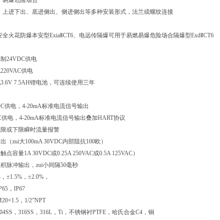
、易爆危险场合
平、上进下出、底进侧出、侧进侧出等多种安装形式，法兰或螺纹连接
全火花防爆本安型ExiaⅡCT6、电远传隔爆可用于易燃易爆危险场合隔爆型ExdⅡCT6
制24VDC供电
20VAC供电
.6V 7.5AH锂电池，可连续使用三年
C供电，4-20mA标准电流信号输出
C供电，4-20mA标准电流信号输出叠加HART协议
上限或下限瞬时流量报警
（zui大100mA 30VDC内部阻抗100欧）
容量1A 30VDC或0.25A 250VAC或0.5A 125VAC）
积脉冲输出，zui小间隔50毫秒
，±1.5%，±2.0%，
65，IP67
×1.5，1/2”NPT
04SS，316SS，316L，Ti，不锈钢衬PTFE，哈氏合金C4，铜