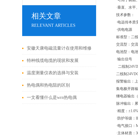
·可用于易燃
·垂直、水
相关文章
技术参数：
·电远传本质安
RELEVANT ARTICLES
·供电电源
标准型：二线
交流型：交流2
安徽天康电磁流量计在使用和维修
电池型：电池3
·输出信号
中应注意事项
特种线缆电缆的现状和发展
二线制24VD
温度测量仪表的选择与安装
二线制24VD
报警输出：
热电偶和热电阻的区别
集电极开路输出
继电器输出（触点
一文看懂什么是wrn热电偶
脉冲输出：累
·精度：±1.0%
·防护等级：IP
·电气接口：M20
·主体材质：3