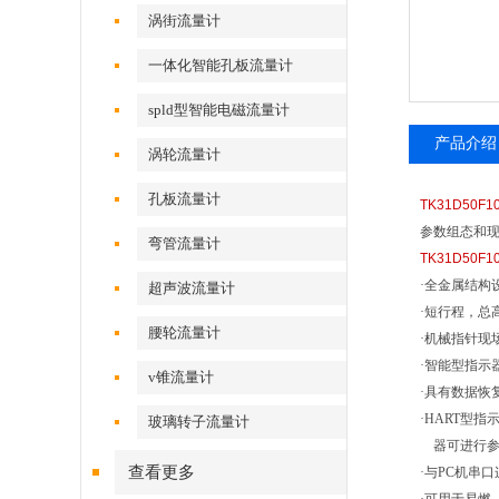
涡街流量计
一体化智能孔板流量计
spld型智能电磁流量计
产品介绍
涡轮流量计
孔板流量计
TK31D50F1
参数组态和
弯管流量计
TK31D50F1
·全金属结构
超声波流量计
·短行程，总高
腰轮流量计
·机械指针现
·智能型指示
v锥流量计
·具有数据恢
·HART型指
玻璃转子流量计
器可进行参
查看更多
·与PC机串