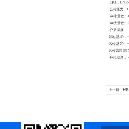
·口径：DN15
·公称压力：DN1
·zui小量程：1～
·zui大量程：20
·介质温度
就地型-40～+
远传型-20～+
远传高温型15
·环境温度：-4
上一篇：
WR