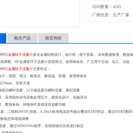
访问数量：4245
厂商性质：生产厂家
相关产品
留言询价
0
RR1
金属转子流量计
是全金属结构设计，短行程，便于安装。 具有数据恢复、数据备
现场调整。HF金属管浮子流量计坚固简洁、使用寿命长，广泛用于石油、化工、冶金
0
RR1
金属转子流量计
主要特点：
设计，坚固、简洁、耐高压、耐高温、防腐、使用寿命长
250mm，安装方便
场指示瞬时流量，LCD液晶显示瞬时流量、累积流量
器，采用国外信号采集处理芯片，模块化设计，无磁滞后
复、数据备份、掉电保护及错误自诊断功能
示器，二线制24VDC供电，4-20mA标准电流信号输出叠加HART协议，通过HART通讯
数组态和现场调整
口连接，通过WINOOWs程序，实现现场对仪表进行标定