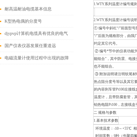
1.WTY系列温度计编号规
耐高温耐油电缆基本信息
2.WTY系列温度计编号说
K型热电偶的分度号
① 编号中斜杠“/”前面
djypvp计算机电缆具有优良的电气
“/”后面为规格部分，由
约定其它代号。
性能和信号传输质量
国产仪表仪器发展任重道远
② 编号*节中的仪表功能
电磁流量计使用过程中出现的故障
能组合”，其中防震、电接
也不能组合。
③ 附加说明请注明软尾
热点阻分度号等以及其它要说明的内
的内容刹车管Pt100左
温度计，且带防腐套管，其具
铂热电阻Pt100，左接线
二 规格与参数
1.基本技术参数
环境温度：-10～+55℃
时间常数：9秒（包聚四氟乙