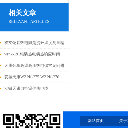
相关文章
RELEVANT ARTICLES
双支铠装热电阻是提升温度测量精
确性的关键技术
wrnk-191铠装热电偶热响应时间
少，可减小动态误差
天康分享高温高压热电偶常见问题
及处理方法
安徽天康WZPK-275 WZPK-276
WZPK-366热电阻
安徽天康自控温伴热电缆
网站首页
关于