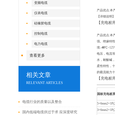
变频电缆
产品优点:本
仪表电缆
【详细说明
【充电桩
硅橡胶电缆
控制电缆
产品优点:本
强。绝缘特
电力电缆
境:-
4
0
℃~1
电压，电流
查看更多
水，耐酸碱，
柔性特性，
的载流能力
相关文章
【充电桩
RELEVANT ARTICLES
-----------------
国标充电桩
电缆行业的质量以及整合
5×6mm2+1P(
3×6mm2+1P(
国内低端电缆供过于求 应深度研究