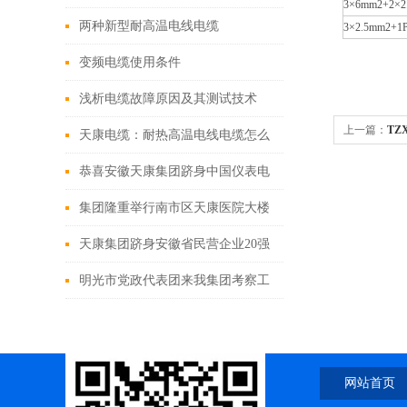
3×6mm2+2×2
特种电缆
两种新型耐高温电线电缆
3×2.5mm2+1P
变频电缆使用条件
浅析电缆故障原因及其测试技术
上一篇：
TZ
天康电缆：耐热高温电线电缆怎么
选择?
恭喜安徽天康集团跻身中国仪表电
缆50强
集团隆重举行南市区天康医院大楼
封顶仪式
天康集团跻身安徽省民营企业20强
明光市党政代表团来我集团考察工
作
网站首页