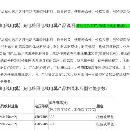
产品精心选用各种电动汽车特种材料，质量过关、使用寿命长、价格实惠，已经能深受
】
用电线
电缆
】充电桩用电线
电缆
产品说明:
新能源汽车
EV
电缆
充电桩
电缆
ev
产品精心选用各种电动汽车特种材料，质量过关、使用寿命长、价格实惠，已经能深受
性:特种改性耐高温弹性体材料绝缘，耐油耐水耐腐蚀，耐高低温，机械强度较高，化
25℃ 适用产品:适用汽车充电桩设备，移动便携式充电电线
电缆
装置(弹簧线系列)，电动
等的信号控制和传输网络系统具有耐高压，耐高温，防电磁干扰，信号传输稳定，抗歪
耐UV等特性。 2、产品同心度好，可达8
0
%以上，使
电缆
耐高压性能稳定可靠。 3、产
十分方便车载布线使用。
4
、产品额定温度125℃，这对采用一次成型的柔软级绝缘材
十分重要。
用电线
电缆
】充电桩用电线
电缆
产品构造和典型性能参数:
-------------------------------------------------------------------------------------------------
参考电流(A
)
系列线材规格
电压等级
颜色
(环境温度3
0
℃，工作温度7
0
℃)
2×
0
.
75
mm2)
4
5
0
/
75
0
V
32A
橙色或黑色
2×
0
.
75
mm2)
4
5
0
/
75
0
V
32A
橙色或黑色