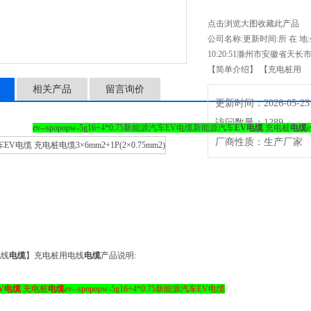
点击浏览大图收藏此产品
公司名称:更新时间:所 在 地
10:20:51滁州市安徽省天
【简单介绍】 【充电桩用
相关产品
留言询价
更新时间：2026-05-23
访问数量：1289
ev--spopopw-5g16+4*0.75新能源汽车EV电缆新能源汽车
EV
电缆
充电桩
电缆
厂商性质：生产厂家
】
电线
电缆
】充电桩用电线
电缆
产品说明:
V
电缆
充电桩
电缆
ev--spopopw-5g16+4*0.75新能源汽车EV电缆