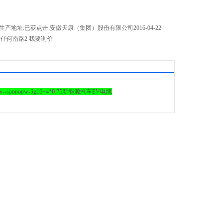
:生产地址:已获点击:安徽天康（集团）股份有限公司2016-04-22
长市任何南路2 我要询价
ev--spopopw-5g16+4*0.75新能源汽车EV电缆