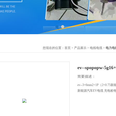
您现在的位置：
首页
>
产品展示
>
电线电缆
>
电力电
ev--spopopw-5
简要描述：
ev--3×6mm2+1P（2×0.
新能源汽车EV电缆 充电桩电缆3