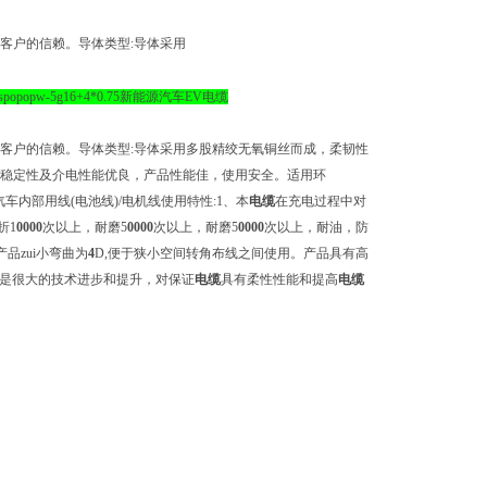
客户的信赖。导体类型:导体采用
--spopopw-5g16+4*0.75新能源汽车EV电缆
客户的信赖。导体类型:导体采用多股精绞无氧铜丝而成，柔韧性
学稳定性及介电性能优良，产品性能佳，使用安全。适用环
汽车内部用线(电池线)/电机线使用特性:1、本
电缆
在充电过程中对
折1
0
0
0
0
次以上，耐磨5
0
0
0
0
次以上，耐磨5
0
0
0
0
次以上，耐油，防
品zui小弯曲为
4
D,便于狭小空间转角布线之间使用。产品具有高
料是很大的技术进步和提升，对保证
电缆
具有柔性性能和提高
电缆