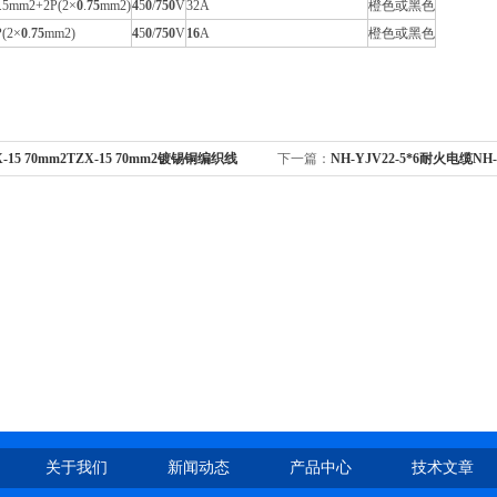
.5mm2+2P(2×
0
.
75
mm2)
4
5
0
/
75
0
V
32A
橙色或黑色
(2×
0
.
75
mm2)
4
5
0
/
75
0
V
16
A
橙色或黑色
X-15 70mm2TZX-15 70mm2镀锡铜编织线
下一篇：
NH-YJV22-5*6耐火电缆NH-Y
关于我们
新闻动态
产品中心
技术文章