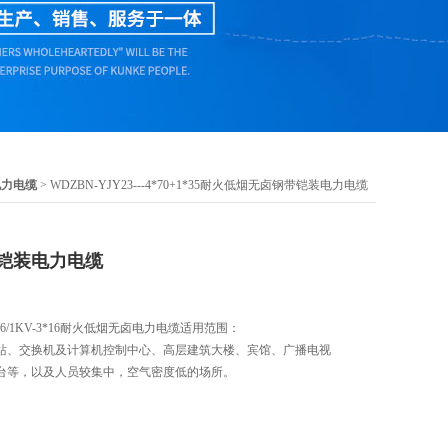
电力电缆
> WDZBN-YJY23---4*70+1*35耐火低烟无卤钢带铠装电力电缆
铠装电力电缆
Y-0.6/1KV-3*16耐火低烟无卤电力电缆适用范围：
站、交换机及计算机控制中心、高层建筑大楼、宾馆、广播电视
台等，以及人员较集中，空气密度低的场所。