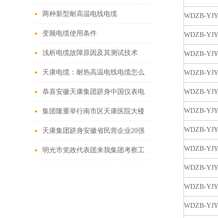
特种电缆
两种新型耐高温电线电缆
WDZB-YJY-
变频电缆使用条件
WDZB-YJY-
浅析电缆故障原因及其测试技术
WDZB-YJY-
天康电缆：耐热高温电线电缆怎么
WDZB-YJY-
选择?
恭喜安徽天康集团跻身中国仪表电
WDZB-YJY-
缆50强
WDZB-YJY-
集团隆重举行南市区天康医院大楼
WDZB-YJY-
封顶仪式
天康集团跻身安徽省民营企业20强
WDZB-YJY-
明光市党政代表团来我集团考察工
WDZB-YJY-
作
WDZB-YJY-
WDZB-YJY-