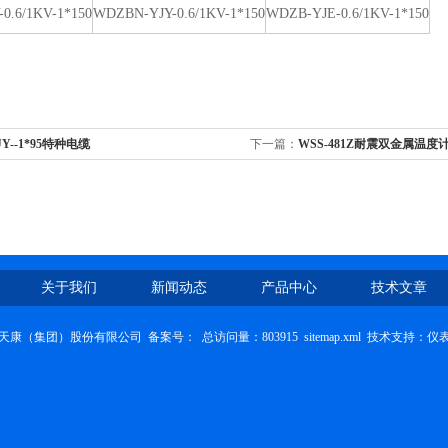
0.6/1KV-1*150
WDZBN-YJY-0.6/1KV-1*150
WDZB-YJE-0.6/1KV-1*150
UY--1*95特种电缆
下一篇：
WSS-481Z耐震双金属温度
关于我们
新闻动态
产品中心
技术文章
天康（集团）股份有限公司 备案号：
总访问量：803915
sitemap.xml
技术支持：
仪