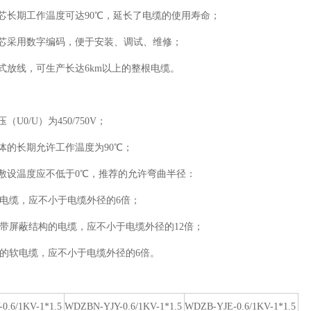
芯长期工作温度可达90℃，延长了电缆的使用寿命；
芯采用数字编码，便于安装、调试、维修；
式放线，可生产长达6km以上的整根电缆。
压（
U
0
/U）为450/750V；
体的长期允许工作温度为9
0℃；
敷设温度应不低于
0
℃，推荐的允许弯曲半径：
电缆，应不小于电缆外径的6倍；
带屏蔽结构的电缆，应不小于电缆外径的12倍；
的软电缆，应不小于电缆外径的6倍。
0.6/1KV-1*1.5
WDZBN-YJY-0.6/1KV-1*1.5
WDZB-YJE-0.6/1KV-1*1.5