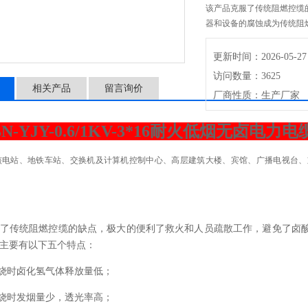
该产品克服了传统阻燃控缆
器和设备的腐蚀成为传统阻
更新时间：2026-05-27
访问数量：3625
相关产品
留言询价
厂商性质：生产厂家
N-YJY-0.6/1KV-3*16耐火低烟无卤电力电
核电站、地铁车站、交换机及计算机控制中心、高层建筑大楼、宾馆、广播电视台、
了传统阻燃控缆的缺点，极大的便利了救火和人员疏散工作，避免了卤
主要有以下五个特点：
烧时卤化氢气体释放量低；
烧时发烟量少，透光率高；