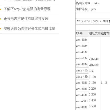
热响应时间：≤40s
体和液体的温度
了解下wzpk2热电阻的测量原理
防护等级：ip55
未来电表市场还有哪些可发展
WSS-403S｜WSSX-483L
的“新空子”
安徽天康为您讲述分体式电磁流量
型 号
测温范围
精度等
计用途有哪些
wss-403s
wss-503s
wss-413s
wss-513s
-80-+40
wss-483s
-40-+80
wssx-413s
0-50
wssx-483s
0-100
wss-403l
0-150
1、5
0-200
wss-503l
0-300
wss-413l
0-400
wssx-503l
0-500
wss-483l