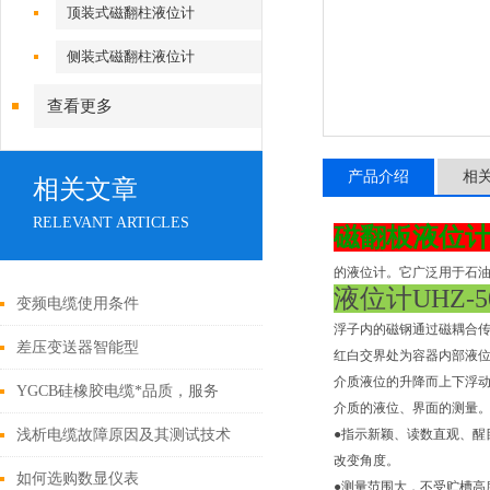
顶装式磁翻柱液位计
侧装式磁翻柱液位计
查看更多
产品介绍
相
相关文章
RELEVANT ARTICLES
磁翻板液位计UH
的液位计。它广泛用于石
液位计UHZ-50
变频电缆使用条件
浮子内的磁钢通过磁耦合传
差压变送器智能型
红白交界处为容器内部液
介质液位的升降而上下浮
YGCB硅橡胶电缆*品质，服务
介质的液位、界面的测量
浅析电缆故障原因及其测试技术
●指示新颖、读数直观、醒
改变角度。
如何选购数显仪表
●测量范围大，不受贮槽高