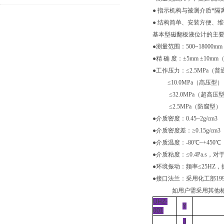
● 指示机构与被测介质*
● 结构简单、安装方便、
基本型磁翻板液位计的主
●测量范围：500~18000mm
●精 确 度：±5mm ±10m
●工作压力：≤2.5MPa（
≤10.0MPa（高压型
≤32.0MPa（超高压
≤2.5MPa（防腐型）
●介质密度：0.45~2g/cm3
●介质密度差：≥0.15g/c
●介质温度：-80℃~+450℃
●介质粘度：≤0.4Pa.
●环境振动：频率≤25HZ，振
●接口法兰：采用化工部1997
如用户需采用其他标
UHZ-
Y
001
J