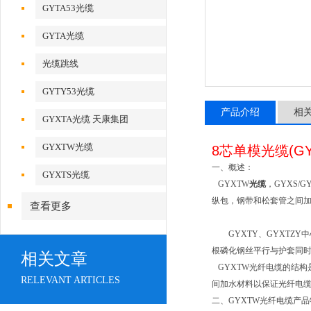
GYTA53光缆
GYTA光缆
光缆跳线
GYTY53光缆
产品介绍
相
GYXTA光缆 天康集团
GYXTW光缆
8芯单模
光缆
(
GY
一、概述：
GYXTS光缆
GYXTW
光缆
，GYXS
纵包，钢带和松套管之间
查看更多
GYXTY、GYXTZY
根磷化钢丝平行与护套同时
相关文章
GYXTW
光纤电缆
的结构
RELEVANT ARTICLES
间加水材料以保证
光纤电
二、GYXTW
光纤电缆
产品