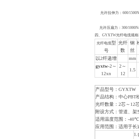
允许拉伸力：600/1500
允许压扁力：300/1000N
四、GYXTW
光纤电缆
规
型
光纤
钢
光纤电缆
数
丝
号
以2纤递增
mm
gyxtw-
2～
2～
1.5
12xn
12
产品型号：GYXTW
产品结构：中心PB
光纤数量：2芯～12
附设方式：管道、架
适用温度范围：-40
℃
应用范围：适用于长
1