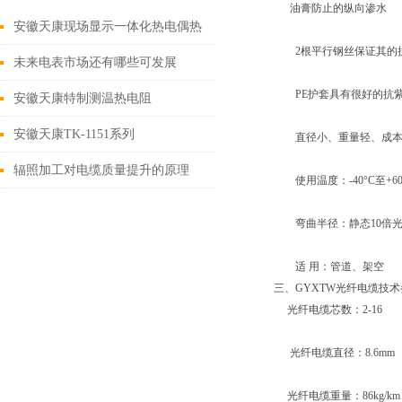
油膏防止的纵向渗水
安徽天康现场显示一体化热电偶热
2根平行钢丝保证其的
电阻
未来电表市场还有哪些可发展
PE护套具有很好的抗紫
的“新空子”
安徽天康特制测温热电阻
安徽天康TK-1151系列
直径小、重量轻、成本
辐照加工对电缆质量提升的原理
使用温度：-40°C至+60
弯曲半径：静态10倍
适 用：管道、架空
三、GYXTW
光纤电缆
技术
光纤电缆
芯数：2-16
光纤电缆
直径：8.6mm
光纤电缆
重量：86kg/km