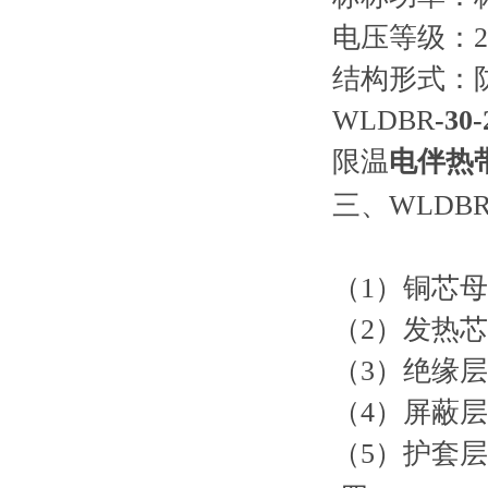
电压等级：2
结构形式：防
WLDBR
-
30-
限温
电伴热
三、WLDB
（1）铜芯母线：7
（2）发热芯
（3）绝缘
（4）屏蔽层
（5）护套