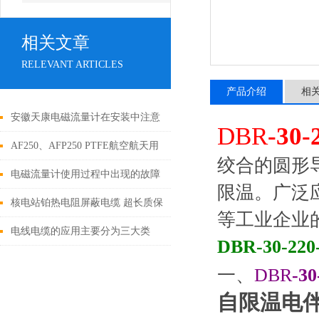
相关文章
RELEVANT ARTICLES
产品介绍
相
安徽天康电磁流量计在安装中注意
DBR
-
30-
事项
AF250、AFP250 PTFE航空航天用
绞合的圆形
聚四氟乙烯绝缘电线
电磁流量计使用过程中出现的故障
限温。广泛
核电站铂热电阻屏蔽电缆 超长质保
等工业企业
电线电缆的应用主要分为三大类
DBR
-
30-
220
一、
DBR
-
30
自限温
电