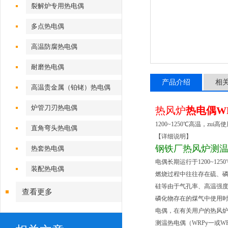
裂解炉专用热电偶
多点热电偶
高温防腐热电偶
耐磨热电偶
产品介绍
相
高温贵金属（铂铑）热电偶
炉管刀刃热电偶
热风炉
热电偶WR
1200~1250℃高温，z
直角弯头热电偶
【详细说明】
钢铁厂热风炉测
热套热电偶
电偶长期运行于1200~1
装配热电偶
燃烧过程中往往存在硫、
硅等由于气孔率、高温强
查看更多
磷化物存在的煤气中使用时
电偶，在有关用户的热风
测温热电偶（WRPy一或WR