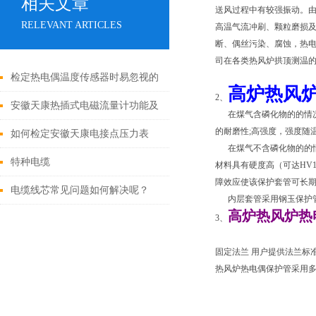
相关文章
送风过程中有较强振动。
RELEVANT ARTICLES
高温气流冲刷、颗粒磨损
断、偶丝污染、腐蚀，热电
司在各类热风炉拱顶测温
检定热电偶温度传感器时易忽视的
高炉热风
2、
几个问题
安徽天康热插式电磁流量计功能及
在煤气含磷化物的的情况
的耐磨性;高强度，强度随
应用
如何检定安徽天康电接点压力表
在煤气不含磷化物的的情况
特种电缆
材料具有硬度高（可达HV1
障效应使该保护套管可长期
电缆线芯常见问题如何解决呢？
内层套管采用钢玉保护管
高炉热风炉
热
3、
固定法兰 用户提供法兰标
热风炉热电偶保护管采用多