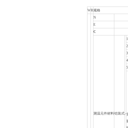
W
R
规格
N
E
C
1
2
3
4
5
测温元件材料
铠装式
-