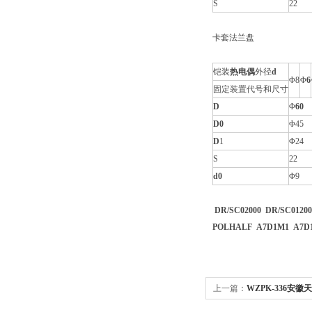
S
22
卡套法兰盘
铠装
热电偶
外径
d
Φ8
Φ
6
固定装置代号和尺寸
D
Φ
6
0
D
0
Φ45
D
1
Φ24
S
22
d
0
Φ9
D
R/S
C
0
20
0
0
D
R/S
C
0
1
20
0
PO
L
HA
L
F
A7
D
1M1
A7
D
上一篇：
WZPK-336安徽