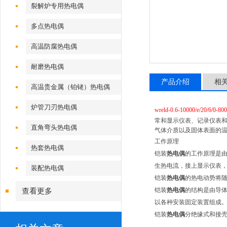
裂解炉专用热电偶
多点热电偶
高温防腐热电偶
耐磨热电偶
产品介绍
相
高温贵金属（铂铑）热电偶
炉管刀刃热电偶
wreld-0.6-10000/e/20/6/0-8
常和显示仪表、记录仪表
直角弯头热电偶
气体介质以及固体表面的
工作原理
热套热电偶
铠装
热电偶
的工作原理是
生热电流，接上显示仪表
装配热电偶
铠装
热电偶
的热电动势将
铠装
热电偶
的结构是由导体
查看更多
以各种安装固定装置组成
铠装
热电偶
分绝缘式和接