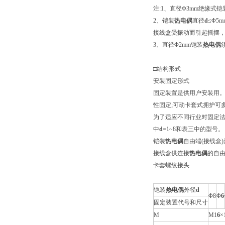
注:1、直径Φ3mm绝缘式铠
2、铠装
热电偶
直径
d
≤Φ5
接线盒受振动而引起摇摆
3、直径Φ2mm铠装
热电偶
□结构形式
安装固定形式
固定装置是供用户安装用
性固定;可动卡套式拥护可
为了适应不同行业对固定
中
d
=1~8和表三中的型号。
铠装
热电偶
自由端(接线盒
接线盒供连接
热电偶
的自
卡套螺纹接头
铠装
热电偶
外径
d
Φ8
Φ
6
固定装置代号和尺寸
M
M1
6
×