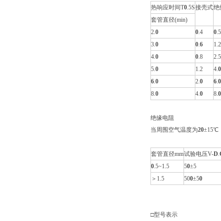
热响应时间T
0
.5S
接壳式
绝
套管直径(min)
2.
0
0
.4
0
.5
3.
0
0
.
6
1.2
4.
0
0
.8
2.5
5.
0
1.2
4.
0
6
.
0
2.
0
6
.
0
8.
0
4.
0
8.
0
绝缘电阻
当周围空气温度为
20
±15
套管直径mm
试验电压V-
D
.
0
.5~1.5
5
0
±5
＞1.5
50
0
±5
0
□型号表示