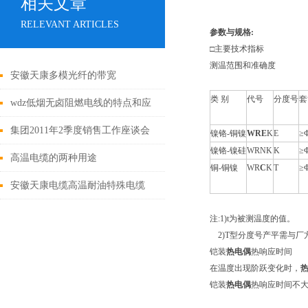
相关文章
RELEVANT ARTICLES
参数与规格:
□主要技术指标
测温范围和准确度
安徽天康多模光纤的带宽
类 别
代号
分度号
套
wdz低烟无卤阻燃电线的特点和应
用
集团2011年2季度销售工作座谈会
镍铬-铜镍
WRE
K
E
≥
镍铬-镍硅
WRNK
K
≥
高温电缆的两种用途
铜-铜镍
WR
C
K
T
≥
安徽天康电缆高温耐油特殊电缆
注:1)t为被测温度的值。
2)T型分度号产平需与厂
铠装
热电偶
热响应时间
在温度出现阶跃变化时，
铠装
热电偶
热响应时间不大