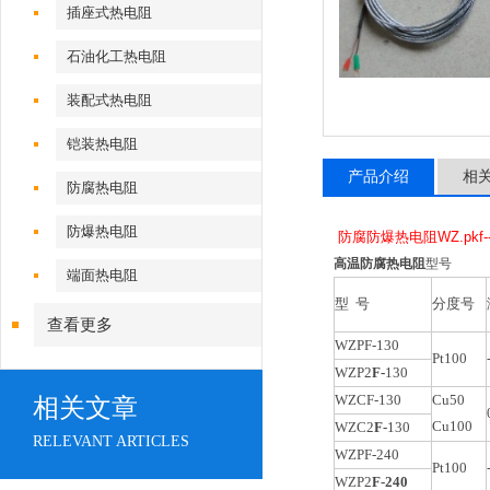
插座式热电阻
石油化工热电阻
装配式热电阻
铠装热电阻
产品介绍
相
防腐热电阻
防爆热电阻
防腐防爆
热电阻WZ
.pkf
高温防腐
热电阻
型号
端面热电阻
型 号
分度号
查看更多
WZPF-130
Pt100
WZP2
F-
130
WZCF-130
Cu50
相关文章
Cu100
WZC2
F-
130
RELEVANT ARTICLES
WZPF-240
Pt100
WZP2
F-240