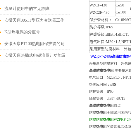
WZCF-430
Cu50
流量计使用中的常见故障
Cu100
WZC2
F-
430
保护管材料： 1Cr18Ni9T
安徽天康3051T型压力变送器工作
防护等级:lP65
原理（灌充液：硅油、惰性油
K型热电偶的分度号
隔爆等级:dllBT4.dllCT5
电气出口:M20×1.5,NPTI1
安徽天康PT100热电阻保护管的耐
采用新型防腐材料，外包
磨性能很重要
安徽天康热插式电磁流量计功能及
WZ
.pkf-240a
高温防腐
热
采用新型防腐材料，外包覆
应用
高温防腐
热电阻
主要技术
电气出口：M20x1.5，NPTI1
热响应时间：≤8
S
防护等级：IP65
隔爆等级：d‖BT4.d‖CT5
高温防腐
热电阻
特点
防腐
热电阻
全部采用国内*
防腐防爆
热电阻
WZPKF-24
防腐
热电阻
的聚四氟乙烯