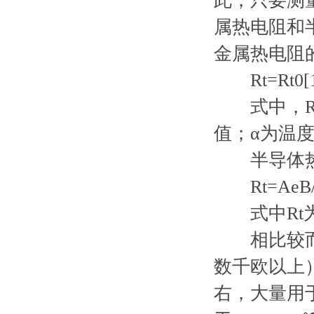
此，只要测
属热电阻和
金属热电阻
Rt=Rt0[1
式中，Rt为
值；α为温
半导体热
Rt=AeB/
式中Rt为
相比较而言
数千欧以上）
右，大量用