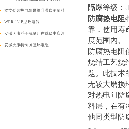
隔爆等级：d‖B
双支铠装热电阻是提升温度测量精
防腐热电阻
确性的关键技术
WRR-131B型热电偶
靠，使用寿
安徽天康浮子流量计在选型中应注
度范围内。
意事项
安徽天康特制测温热电阻
防腐热电阻
烧结工艺烧
题。此技术
无较大磨损
对热电阻防
料层，在有
他同类型防