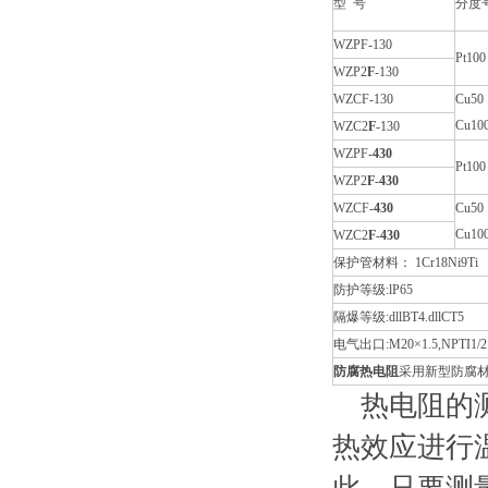
型 号
分度
WZPF-130
Pt100
WZP2
F
-130
WZCF-130
Cu50
Cu10
WZC2
F
-130
WZPF-
430
Pt100
WZP2
F
-
430
WZCF-
430
Cu50
Cu10
WZC2
F
-
430
保护管材料： 1Cr18Ni9Ti
防护等级:lP65
隔爆等级:dllBT4.dllCT5
电气出口:M20×1.5,NPTI1/2
防腐热电阻
采用新型防腐
热电阻的测
热效应进行