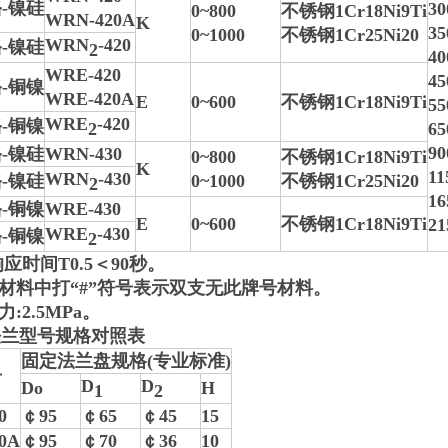
-镍硅
30
0~800
不锈钢1Cr18Ni9Ti
WRN-420A
K
35
0~1000
不锈钢1Cr25Ni20
WRN
-420
-镍硅
2
40
WRE-420
45
-铜镍
WRE-420A
E
0~600
不锈钢1Cr18Ni9Ti
55
WRE
-420
-铜镍
2
65
90
-镍硅
WRN-430
0~800
不锈钢1Cr18Ni9Ti
K
11
WRN
-430
-镍硅
0~1000
不锈钢1Cr25Ni20
2
16
-铜镍
WRE-430
E
0~600
不锈钢1Cr18Ni9Ti
21
WRE
-430
-铜镍
2
响应时间T0.5＜90秒。
管材料中打“#”符号表示双支无此牌号材料。
力:2.5MPa。
法兰型号规格对照表
固定法兰盘规格(专业标准)
号
D
D
Do
H
1
2
0
￠95
￠65
￠45
15
0A
￠95
￠70
￠36
10