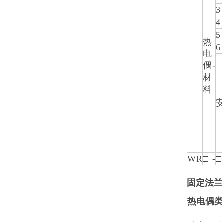
3
业民营企业500强
4
5
热
6
电
偶
-
材
料
W
R
□
-
□
固定法
热电偶