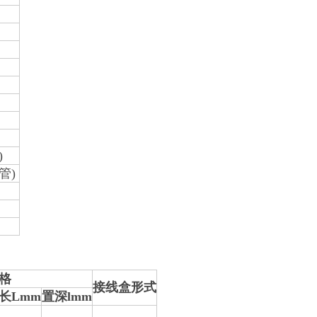
)
管)
格
接线盒形式
长Lmm
置深lmm