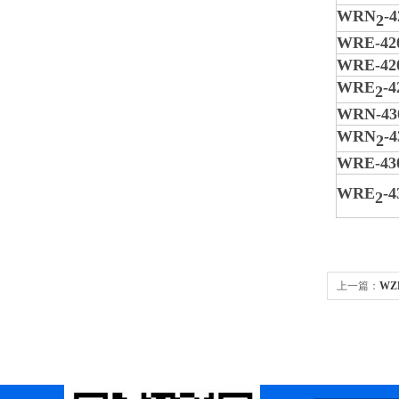
WRN
-4
2
WRE-42
WRE-42
WRE
-4
2
WRN-43
WRN
-4
2
WRE-43
WRE
-4
2
上一篇：
WZ