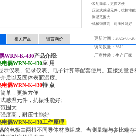
·装配简单，更换方便
·压簧式感温元件，抗振性能
·测温范围大
·机械强度高，耐压性能好
更新时间：2026-05-26
相关产品
留言询价
访问数量：3611
偶WRN
-
K
-
430
产品介绍:
厂商性质：生产厂家
热电偶WRN
-
K
-
430
应 用
示仪表、记录仪表、电子计算等配套使用。直接测量各种生产
体介质以及固体表面温度。
热电偶WRN
-
K
-
430
特 点
简单，更换方便
式感温元件，抗振性能好;
范围大
强度高，耐压性能好
热电偶WRN
-
K
-
430
工作原理
的电极由两根不同导体材质组成。当测量端与参比端存