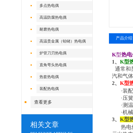
多点热电偶
高温防腐热电偶
耐磨热电偶
产品介绍
高温贵金属（铂铑）热电偶
炉管刀刃热电偶
K
型
热电
1、
K
型
直角弯头热电偶
通常和显
汽和气
热套热电偶
2、
K
型
装配热电偶
·装配
·压簧
查看更多
·测温
·机械
3、
K
型
相关文章
热电偶