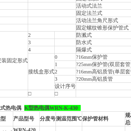
活动式法兰
固定法兰式
活动法兰角尺形式
固定螺纹锥形保护管式
2
防溅式
3
防水式
4
隔爆式
0
?16mm保护管
安装固定形式
1
?25mm保护管(双层套管
接线盒形式
2
?16mm高铝质管(单层套
3
?20mm高铝质管
设计序号
□
□
兰式热电偶
K
型
热电偶WRN
-K-430
规
类型
产品型号
分度号
测温范围℃
保护管材料
总
WRN-420