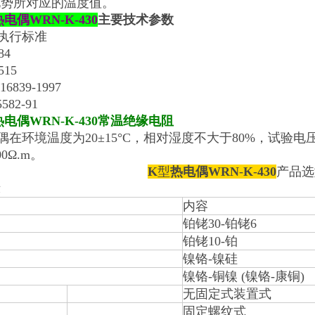
电势所对应的温度值。
热电偶WRN
-
K
-
430
主要技术参数
执行标准
84
515
839-1997
82-91
热电偶WRN
-
K
-
430
常温绝缘电阻
环境温度为20±15°C，相对湿度不大于80%，试验电压为
00Ω.m。
K
型
热电偶WRN
-
K
-
430
产品
示
内容
铂铑30-铂铑6
铂铑10-铂
镍铬-镍硅
镍铬-铜镍 (镍铬-康铜)
无固定式装置式
固定螺纹式