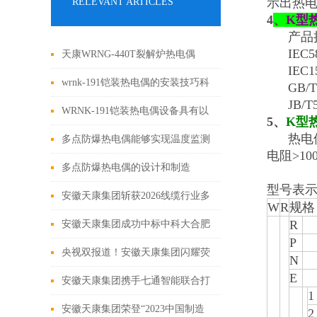
示出热
RELEVANT ARTICLES
4
、
K
型
产品
IEC5
天康WRNG-440T裂解炉热电偶
IEC1
wrnk-191铠装热电偶的安装技巧科
GB/T16
JB/T55
普
WRNK-191铠装热电偶设备具有以
5、
K
型
热电偶在
下特点
多点防爆热电偶能够实现温度监测
电阻>10
与防爆保护
多点防爆热电偶的设计和制造
型号表
安徽天康集团斩获2026线缆行业多
W
R
规格
项重磅荣誉 发布日期：2026-05-15
R
安徽天康集团成功中标中科大合肥
P
先进光源束线控制线缆项目
央视双报道！安徽天康集团闪耀荧
N
E
屏，
安徽天康集团携手七通智能联合打
1
造数字化示范车间
安徽天康集团荣登“2023中国制造
2