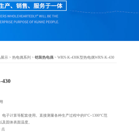
品展示
>
热电偶系列
>
铠装热电偶
> WRN-K-430K型热电偶WRN-K-430
430
 用
电子计算等配套使用。直接测量各种生产过程中的0°C~1300°C范
以及固体表面温度。
 点