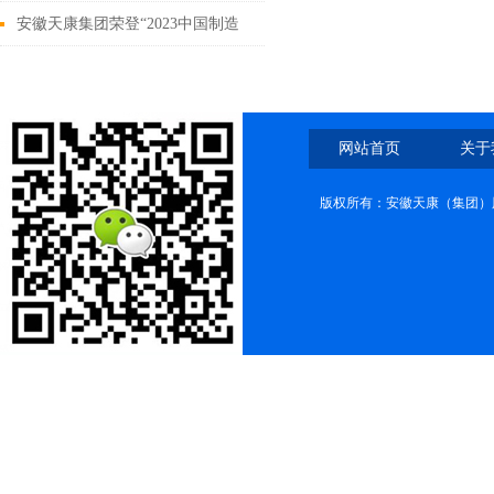
造数字化示范车间
安徽天康集团荣登“2023中国制造
业民营企业500强
网站首页
关于
版权所有：安徽天康（集团）