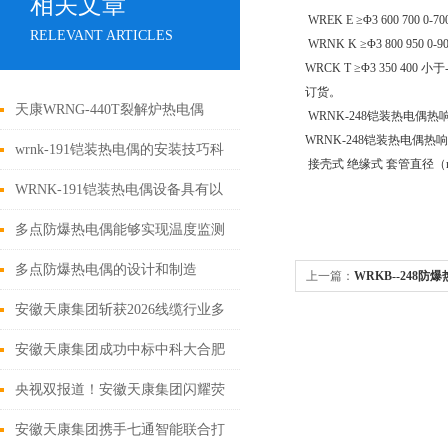
相关文章
WREK E ≥Φ3 600 700 0-
RELEVANT ARTICLES
WRNK K ≥Φ3 800 950 0-
WRCK T ≥Φ3 350 400 
订货。
天康WRNG-440T裂解炉热电偶
WRNK-248铠装热电偶
WRNK-248铠装热电偶热
wrnk-191铠装热电偶的安装技巧科
接壳式 绝缘式 套管直径（mm） 2.0 0.4 
普
WRNK-191铠装热电偶设备具有以
下特点
多点防爆热电偶能够实现温度监测
与防爆保护
多点防爆热电偶的设计和制造
上一篇：
WRKB--248
安徽天康集团斩获2026线缆行业多
项重磅荣誉 发布日期：2026-05-15
安徽天康集团成功中标中科大合肥
先进光源束线控制线缆项目
央视双报道！安徽天康集团闪耀荧
屏，
安徽天康集团携手七通智能联合打