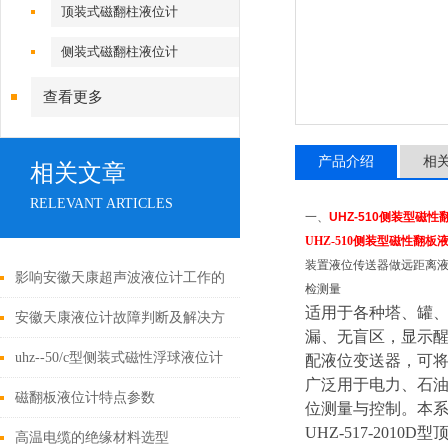
顶装式磁翻柱液位计
侧装式磁翻柱液位计
查看更多
产品介绍
相
相关文章
RELEVANT ARTICLES
一、
UHZ-510侧装型磁
UHZ-510侧装型磁性翻板
装置液位传送器做远距离
影响安徽天康超声波液位计工作的
检测量
适用于各种塔、罐
八大因素
安徽天康液位计故障判断及解决方
漏、无盲区，显示
法
uhz--50/c型侧装式磁性浮球液位计
配液位变送器，可将
广泛用于电力、石
磁翻板液位计特点参数
位测量与控制。本系列
UHZ-517-20
高温电缆的绝缘材料选型