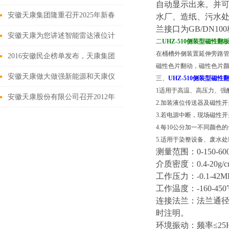
自动显示出来。并
安徽天康集团隆重召开2025年新春
水厂、造纸、污水处
兰接口为GB/DN10
销售工作年会
安徽天康为您讲述智能雷达液位计
二
UHZ-510侧装型磁性翻
在桶槽外侧装置延伸旁路
如何做好信号处理
2016安徽民企榜单发布，天康集团
磁性色片翻动，磁性色片
再获排序20强殊荣
安徽天康做大做强新能源和天康仪
三、
UHZ-510侧装型磁性
1适用于高温、高压力、强
表电缆产业
安徽天康股份有限公司召开2012年
2.加装液位传送器及磁性
3.若电源中断，现场磁性
*季度销售工作座谈会
4.每10公分加一不同颜色
5.适用于染整设备、废水
测量范围：0-150-
介质密度：0.4-20g/
工作压力：-0.1-42M
工作温度：-160-450
连接法兰：法兰通径为
时注明。
环境振动：频率≤25H