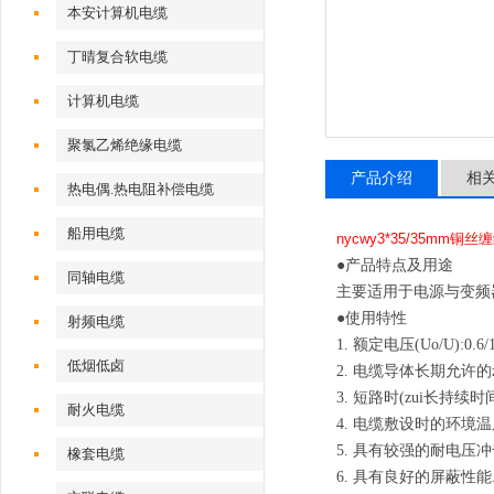
本安计算机电缆
丁晴复合软电缆
计算机电缆
聚氯乙烯绝缘电缆
产品介绍
相
热电偶.热电阻补偿电缆
船用电缆
nycwy3*35/35mm铜
●产品特点及用途
同轴电缆
主要适用于电源与变频
●使用特性
射频电缆
1. 额定电压(Uo/U):0.6
低烟低卤
2. 电缆导体长期允许的
3. 短路时(zui长持续
耐火电缆
4. 电缆敷设时的环境
5. 具有较强的耐电压
橡套电缆
6. 具有良好的屏蔽性