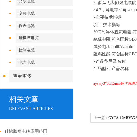
交联电缆
7. 低烟无卤阻燃电缆能经
≥4.3，导电率≤10μs/
变频电缆
●主要技术指标
项目 技术指标
仪表电缆
20℃时导体直流电阻 符合
硅橡胶电缆
绝缘电阻 符合国标GB93
试验电压 3500V/5min
控制电缆
阻燃性能 符合国标GB/T1
●产品型号及名称
电力电缆
产品型号 产品名称
查看更多
nycwy3*35/35mm铜丝缠
相关文章
RELEVANT ARTICLES
上一篇：
GYTA-16+RVV
16B1+RVV2*0.4
硅橡胶扁电缆应用范围