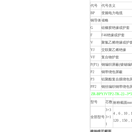
代号
代号含义
BP
变频电力电缆
铜导体
省略
G
硅橡胶绝缘或护套
F
F46绝缘或护套
V
聚氯乙烯绝缘或护
YJ
交联聚乙烯绝缘
VF
复合物护套
P(P1)
铜编织屏蔽(镀锡编
P2
铜带绕包屏蔽
P3
铝聚酯复合膜绕包
PP2
铜丝编织铜带绕包
ZR-BPYJVTP2-TK-22--
型号
芯数
标称截面m
3+3
4，6，10，
全部型号
3+1
120，150，
1
接地线芯截面