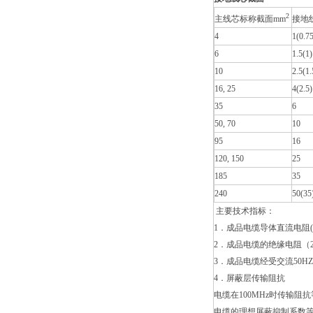
2
主线芯标称截面mm
接地
4
1(0.75
6
1.5(1)
10
2.5(1.
16, 25
4(2.5)
35
6
50, 70
10
95
16
120, 150
25
185
35
240
50(35
主要技术指标：
1．成品电缆导体直流电阻(符
2．成品电缆的绝缘电阻（2
3．成品电缆经受交流50HZ3
4．屏蔽层传输阻抗
电缆在100MHz时传输阻抗
电缆的理想屏蔽抑制系数等