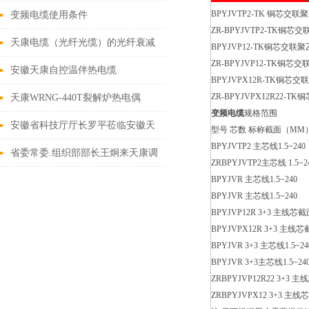
BPYJVTP2-TK 铜
变频电缆使用条件
ZR-BPYJVTP2-T
天康电缆（光纤光缆）的光纤衰减
BPYJVP12-TK铜芯
ZR-BPYJVP12-T
原因
安徽天康自控温伴热电缆
BPYJVPX12R-TK
ZR-BPYJVPX12R
天康WRNG-440T裂解炉热电偶
变频电缆
规格范围
安徽省科技厅厅长罗平莅临安徽天
型号 芯数 标称截面（MM
BPYJVTP2 主芯线1.5~240
康集团调研工作
省委常委.组织部部长王炯来天康调
ZRBPYJVTP2主芯线 1.5~2
研
BPYJVR 主芯线1.5~240
BPYJVR 主芯线1.5~240
BPYJVP12R 3+3 主线芯截面
BPYJVPX12R 3+3 主线芯截
BPYJVR 3+3 主芯线1.5~2
BPYJVR 3+3主芯线1.5~2
ZRBPYJVP12R22 3+3 主
ZRBPYJVPX12 3+3 主线芯