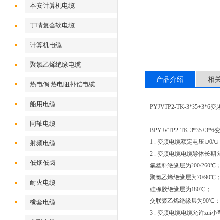
本安计算机电缆
丁晴复合软电缆
计算机电缆
聚氯乙烯绝缘电缆
产品介绍
相
热电偶.热电阻补偿电缆
船用电缆
PYJVTP2-TK-3*35+3
同轴电缆
BPYJVTP2-TK-3*35+
1 . 变频电缆额定电压∪0/∪：
射频电缆
2 . 变频电缆电缆导体长
低烟低卤
氟塑料绝缘层为200/260℃
聚氯乙烯绝缘层为70/90℃
耐火电缆
硅橡胶绝缘层为180℃；
交联聚乙烯绝缘层为90℃；
橡套电缆
3 . 变频电缆电缆允许zui