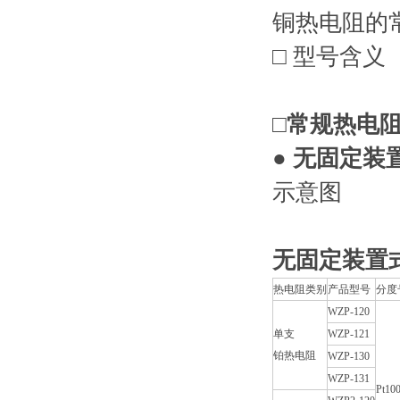
铜热电阻的
□ 型号含义
□常规热电
● 无固定
示意图
无固定装置
热电阻类别
产品型号
分度
WZP-120
单支
WZP-121
铂热电阻
WZP-130
WZP-131
Pt10