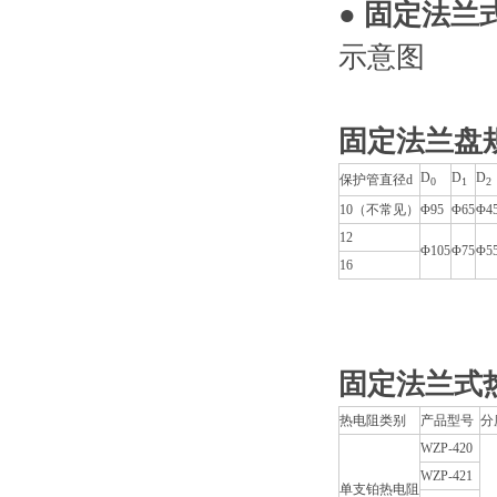
● 固定法兰
示意图
固定法兰盘
D
D
D
保护管直径d
0
1
2
10（不常见）
Φ95
Φ65
Φ4
12
Φ105
Φ75
Φ5
16
固定法兰式
热电阻类别
产品型号
分
WZP-420
WZP-421
单支铂热电阻