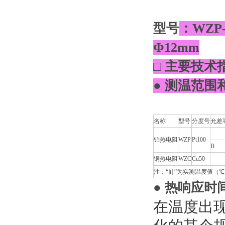
型号
：WZP
Φ12mm
□ 主要技术
● 测温范围
名称
型号
分度号
允差
铂热电阻
WZP
Pt100
B
铜热电阻
WZC
Cu50
注：“∣t∣”为实测温度值（
● 热响应时
在温度出