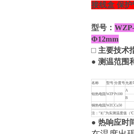
接线盒 保护管
型号：
WZP
Φ12mm
□ 主要技术
● 测温范围
名称
型号
分度号
允差
A
铂热电阻
WZP
Pt100
B
铜热电阻
WZC
Cu50
注：“∣t∣”为实测温度值（
● 热响应时