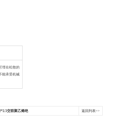
可埋在松散的
不能承受机械
yjv-2*2.5交联聚乙烯绝
返回列表>>