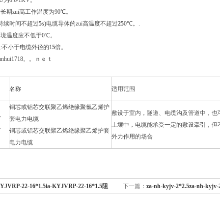
为0.6/1KV。
长期zui高工作温度为90℃。
长持续时间不超过
5
s)电缆导体的zui高温度不超过
2
5
0℃。.
境温度应不低于0℃。
:不小于电缆外径的1
5
倍。
.chunhui1718。。ｎｅｔ
名称
适用范围
铜芯或铝芯交联聚乙烯绝缘聚氯乙烯护
敷设于室内，隧道、电缆沟及管道中，也
V
套电力电缆
土壤中，电缆能承受一定的敷设牵引，但
Y
铜芯或铝芯交联聚乙烯绝缘聚乙烯护套
外力作用的场合
电力电缆
KYJVRP-22-16*1.5ia-KYJVRP-22-16*1.5阻
下一篇：
za-nh-kyjv-2*2.5za-nh-k
电缆
缘耐火电力电缆