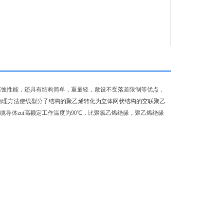
腐蚀性能，还具有结构简单，重量轻，敷设不受落差限制等优点，
物理方法使线型分子结构的聚乙烯转化为立体网状结构的交联聚乙
导体zui高额定工作温度为90℃，比聚氯乙烯绝缘，聚乙烯绝缘