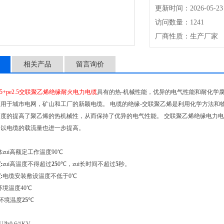
更新时间：2026-05-23
访问数量：1241
厂商性质：生产厂家
相关产品
留言询价
-3*2.5+pe2.5交联聚乙烯绝缘耐火电力电缆
具有的热-机械性能，优异的电气性能和耐化学
用于城市电网，矿山和工厂的新颖电缆。 电缆的绝缘-交联聚乙烯是利用化学方法和
度的提高了聚乙烯的热机械性，从而保持了优异的电气性能。 交联聚乙烯绝缘电力电缆
所以电缆的载流量也进一步提高。
体zui高额定工作温度90℃
:
zui高温度不得超过
2
5
0℃，zui长时间不超过
5
秒。
:
电缆安装敷设温度不低于0℃
环境温度40℃
环境温度
2
5
℃