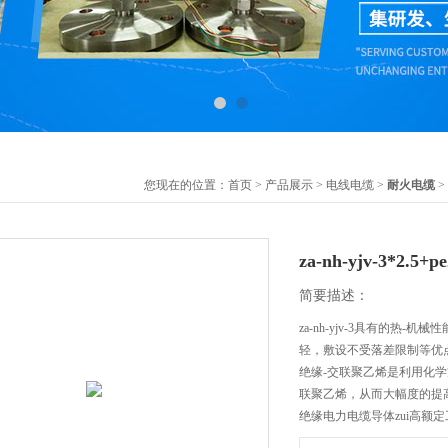
您现在的位置：
首页
>
产品展示
>
电线电缆
>
耐火电缆
>
za-nh-yjv-3*
简要描述：
za-nh-yjv-3具有的
轻，敷设不受落差限制等优
绝缘-交联聚乙烯是利用化
联聚乙烯，从而大幅度的提
绝缘电力电缆导体zui高额