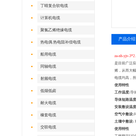
丁晴复合软电缆
计算机电缆
聚氯乙烯绝缘电缆
产品介绍
热电偶.热电阻补偿电缆
船用电缆
za-nh-yjv
是目前广泛应
同轴电缆
烯，从而大幅
电缆均高，
射频电缆
使用特性
低烟低卤
工作温度:
导
导体短路温度
耐火电缆
安装敷设温度
空气中敷设:
橡套电缆
土壤中敷设:
交联电缆
使用特性