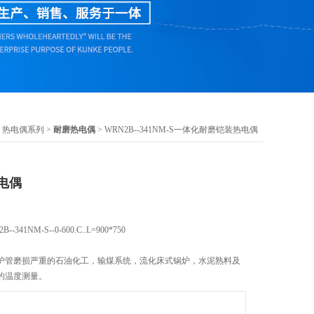
>
热电偶系列
>
耐磨热电偶
> WRN2B--341NM-S一体化耐磨铠装热电偶
电偶
NM-S--0-600.C..L=900*750​
护管磨损严重的石油化工，输煤系统，流化床式锅炉，水泥熟料及
的温度测量。