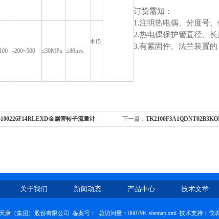
订货需知：
1.注明热电偶、分度号
2.热电偶保护管直径、
Φ15
3.有紧固件、法兰装置
100
-200~500
≤30MPa
≤80m/s
3100226F14RLEXD金属管转子流量计
下一篇：
TK2100F3A1QDNT02B3
关于我们
新闻动态
产品中心
技术文章
天康（集团）股份有限公司 备案号：
总访问量：800796
sitemap.xml
技术支持：
仪