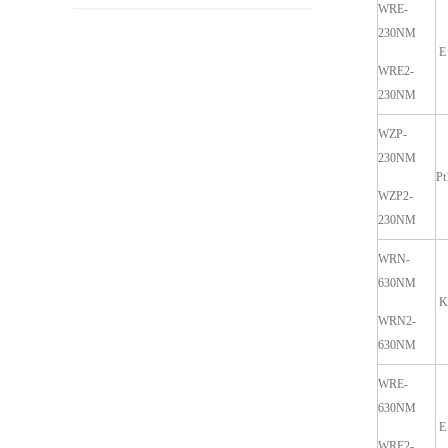
WRE-
号
230NM
E
WRE2-
230NM
WZP-
230NM
Pt
WZP2-
230NM
WRN-
630NM
K
WRN2-
630NM
WRE-
630NM
E
WRE2-