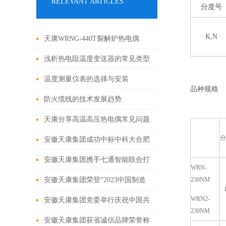
RELEVANT ARTICLES
分度号
K,N
天康WRNG-440T裂解炉热电偶
浅析热电阻温度变送器的常见类型
温度测量仪表的选择与安装
品种规格
防火缆线的技术发展趋势
天康分享高温高压热电偶常见问题
分
及处理方法
安徽天康集团成功中标中科大合肥
先进光源束线控制线缆项目
安徽天康集团携手七通智能联合打
WRN-
造数字化示范车间
安徽天康集团荣登“2023中国制造
230NM
WRN2-
业民营企业500强
安徽天康集团党委举行庆祝中国共
230NM
产党成立100周年
安徽天康集团获省诚信品牌荣誉称