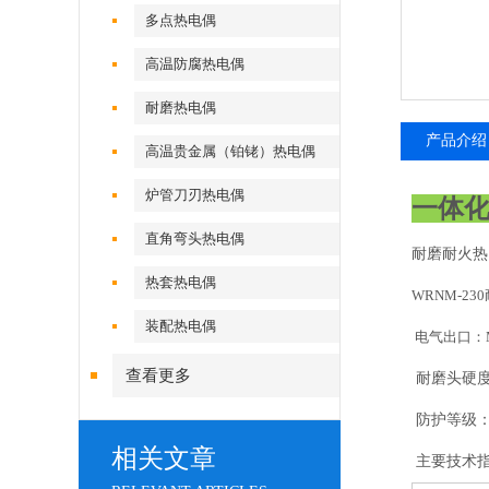
多点热电偶
高温防腐热电偶
耐磨热电偶
产品介绍
高温贵金属（铂铑）热电偶
炉管刀刃热电偶
一体
直角弯头热电偶
耐磨耐火热
热套热电偶
WRNM-2
装配热电偶
电气出口：M20
查看更多
耐磨头硬度：H
防护等级：l
相关文章
主要技术