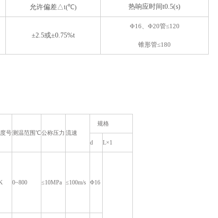
℃
热响应时间t0.5(s)
允许偏差
△t
(
)
Φ16、Φ20管≤120
±2.5或±0.75%t
锥形管≤180
规格
度号
测温范围℃
公称压力
流速
d
L×1
K
0~800
≤10MPa
≤100m/s
Φ16