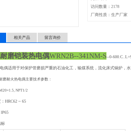
访问数量：2178
厂商性质：生产厂家
相关产品
留言询价
化耐磨铠装热电偶
WRN2B--341NM-S
--0-600.C..L
电偶
适用于对保护管磨损严重的石油化工，输煤系统，流化床式锅炉，水
30耐磨耐火热电偶主要技术参数：
×1.5, NPT1/2
RC62 ~ 65
P65
指标