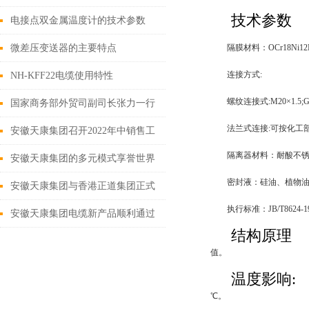
技术参数
电接点双金属温度计的技术参数
微差压变送器的主要特点
隔膜材料：OCr18Ni12
连接方式:
NH-KFF22电缆使用特性
螺纹连接式:M20×1.5;G1/
国家商务部外贸司副司长张力一行
法兰式连接:可按化工部
莅临安徽天康集团调研工作
安徽天康集团召开2022年中销售工
隔离器材料：耐酸不
作推进会
安徽天康集团的多元模式享誉世界
密封液：硅油、植物
安徽天康集团与香港正道集团正式
执行标准：JB/T8624-1
签署合作协议
安徽天康集团电缆新产品顺利通过
结构原理
省级鉴定
值。
温度影响:
℃。