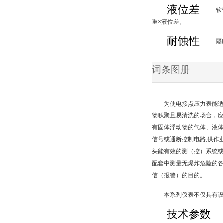
液位差
软
重×液位差。
耐蚀性
隔
词条图册
为使电接点压力表能
物积聚且易清洗的场合，
有固体浮动物的气体、液
信号或通断控制电路,供作
头能有效的测（控）系统或
配套中测量无爆炸危险的
信（报警）的目的。
本系列仪表不仅具有
技术参数