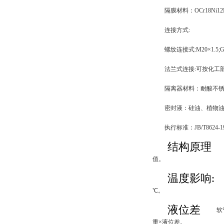
隔膜材料：OCr18Ni12
连接方式:
螺纹连接式:M20×1.5;G1/
法兰式连接:可按化工部
隔离器材料：耐酸不
密封液：硅油、植物
执行标准：JB/T8624-1
结构原理
值。
温度影响:
℃。
液位差
软
重×液位差。