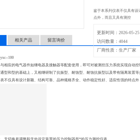
鉴于本系列仪表不仅具有设
点外，而且又具有测控
更新时间：2026-05-25
相关产品
留言询价
访问数量：4044
厂商性质：生产厂家
c--100
经与相应的电气器件如继电器及接触器等配套使用，即可对被测控压力系统实现自动控
通型和型的基础上，又相继研制了抗振型、耐蚀型、耐蚀抗振型以及带有隔离装置等多
仪表不仅具有设计新颖、结构可靠、品种规格齐全、动作稳定性好、适应性强的特点外
、无切换差调整和无外设定装置的压力控制器所*的压力测控仪表。