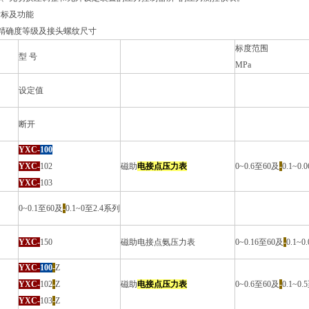
指标及功能
、精确度等级及接头螺纹尺寸
标度范围
型 号
MPa
设定值
断开
YXC-
100
YXC-
102
磁助
电接点压力表
0~0.6至60及
-
0.1~0
YXC-
103
0~0.1至60及
-
0.1~0至2.4系列
YXC-
150
磁助电接点氨压力表
0~0.16至60及
-
0.1~
YXC-
100
-
Z
YXC-
102
-
Z
磁助
电接点压力表
0~0.6至60及
-
0.1~0
YXC-
103
-
Z