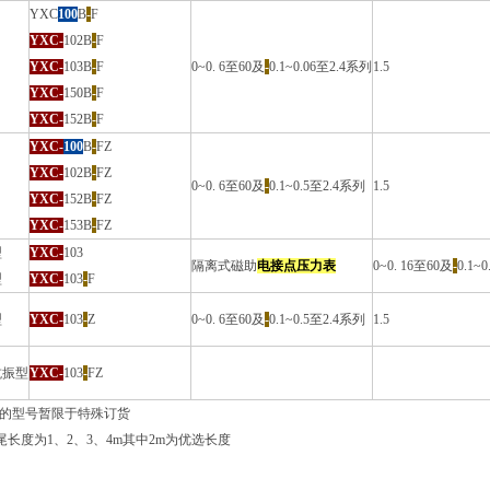
YXC
100
B
-
F
YXC-
102B
-
F
YXC-
103B
-
F
0~0. 6至60及
-
0.1~0.06至2.4系列
1.5
YXC-
150B
-
F
YXC-
152B
-
F
YXC-
100
B
-
FZ
YXC-
102B
-
FZ
0~0. 6至60及
-
0.1~0.5至2.4系列
1.5
YXC-
152B
-
FZ
YXC-
153B
-
FZ
型
YXC-
103
隔离式磁助
电接点压力表
0~0. 16至60及
-
0.1~
型
YXC-
103
-
F
型
YXC-
103
-
Z
0~0. 6至60及
-
0.1~0.5至2.4系列
1.5
抗振型
YXC-
103
-
FZ
*”的型号暂限于特殊订货
尾长度为1、2、3、4m其中2m为优选长度