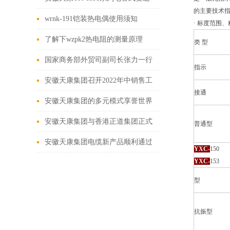
的主要技术
器
wrnk-191铠装热电偶使用须知
· 标度范围
了解下wzpk2热电阻的测量原理
类 型
国家商务部外贸司副司长张力一行
指示
莅临安徽天康集团调研工作
安徽天康集团召开2022年中销售工
接通
作推进会
安徽天康集团的多元模式享誉世界
安徽天康集团与香港正道集团正式
普通型
签署合作协议
安徽天康集团电缆新产品顺利通过
YXC-
150
YXC-
153
省级鉴定
型
抗振型