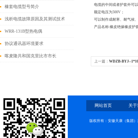
电缆的中间或者护套外可
橡套电缆型号简介
额定电压为500V；
浅析电缆故障原因及其测试技术
可以制作成耐寒、耐气候
产品名称:橡皮绝缘橡皮护
WRR-131B型热电偶
协议通讯器环境要求
喀麦隆共和国克里比市市长
上一篇：
WDZB-BYJ--1*
Sabikanda Guy Emmanuel莅临安徽
保线
天康集团考察工作
网站首页
关于
版权所有：安徽天康（集团）