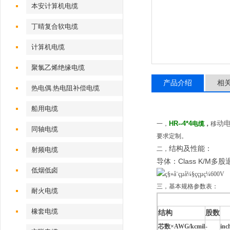
本安计算机电缆
丁晴复合软电缆
计算机电缆
聚氯乙烯绝缘电缆
产品介绍
相
热电偶.热电阻补偿电缆
船用电缆
HR--4*4
动
一，
电缆
，
移
同轴电缆
要求定制。
结构及性能：
二，
射频电缆
导体：
Class K/M
低烟低卤
三，基本规格参数表：
耐火电缆
橡套电缆
结构
股数
标
芯数×AWG/kcmil
-
inc