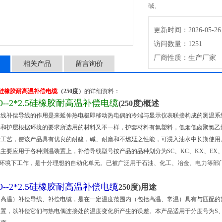
碱、
更新时间：2026-05-26
访问数量：1251
厂商性质：生产厂家
相关产品
留言询价
*2.5硅橡胶耐高温补偿电缆
（250度）
的详细资料：
FO--2*2.5硅橡胶耐高温补偿电缆
(250度)
概述
导线补偿导线的作用是来延伸热电极即移动热电偶的冷端与显示仪表联接构成的测温系
和护层根据环境的要求所选用的材料又不一样，护套材料有氟塑料，低烟低卤聚氯乙烯
工艺，使该产品具有优良的耐酸，碱、耐磨和不燃延之性能，可浸入油水中长期使用。热
主要应用于各种测温装置上，补偿导线型号按产品的品种划分为SC、KC、KX、EX、
60℃环境下工作，是十分理想的自动化单元。已被广泛用于石油、化工、冶金、电力等
FO--2*2.5硅橡胶耐高温补偿电缆
250度)
用途
耐高温）补偿导线、补偿电缆，是在一定温度范围内（包括高温、常温）具有与匹配的
置，以补偿它们与热电偶连接处的温度变化所产生的误差。本产品适用于分度号为S、