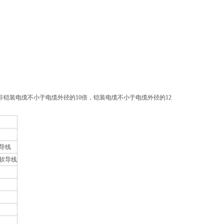
套非铠装电缆不小于电缆外径的10倍，铠装电缆不小于电缆外径的12
导线
软导线