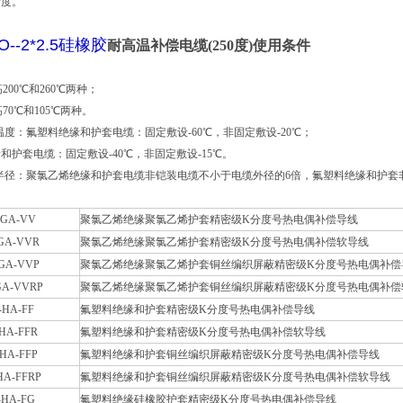
精度。
O--2*2.5硅橡胶
耐高温补偿电缆(250度)
使用条件
高200℃和260℃两种；
高70℃和105℃两种。
环境温度：氟塑料绝缘和护套电缆：固定敷设-60℃，非固定敷设-20℃；
和护套电缆：固定敷设-40℃，非固定敷设-15℃。
小弯曲半径：聚氯乙烯绝缘和护套电缆非铠装电缆不小于电缆外径的6倍，氟塑料绝缘和护
-GA-VV
聚氯乙烯绝缘聚氯乙烯护套精密级
K
分度号热电偶补偿导线
GA-VVR
聚氯乙烯绝缘聚氯乙烯护套精密级
K
分度号热电偶补偿软导线
GA-VVP
聚氯乙烯绝缘聚氯乙烯护套铜丝编织屏蔽精密级
K
分度号热电偶补偿
GA-VVRP
聚氯乙烯绝缘聚氯乙烯护套铜丝编织屏蔽精密级
K
分度号热电偶补偿
-HA-FF
氟塑料绝缘和护套精密级
K
分度号热电偶补偿导线
HA-FFR
氟塑料绝缘和护套精密级
K
分度号热电偶补偿软导线
HA-FFP
氟塑料绝缘和护套铜丝编织屏蔽精密级
K
分度号热电偶补偿导线
HA-FFRP
氟塑料绝缘和护套铜丝编织屏蔽精密级
K
分度号热电偶补偿软导线
-HA-FG
氟塑料绝缘硅橡胶护套精密级
K
分度号热电偶补偿导线