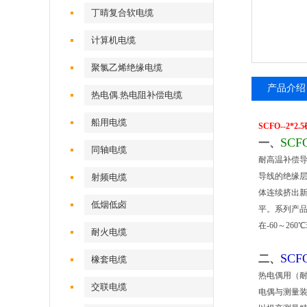
丁晴复合软电缆
计算机电缆
聚氯乙烯绝缘电缆
产品介绍
热电偶.热电阻补偿电缆
船用电缆
SCFO--2
SC
一、
同轴电缆
耐高温补偿
导线的绝缘层
射频电缆
体连续挤出新
低烟低卤
平。系列产品
在-60～2
耐火电缆
SC
二、
橡套电缆
热电偶用（
交联电缆
电偶与测量装