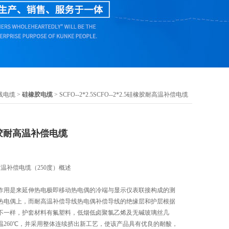
线电缆
>
硅橡胶电缆
> SCFO--2*2.5SCFO--2*2.5硅橡胶耐高温补偿电缆
硅橡胶耐高温补偿电缆
耐高温补偿电缆（250度）概述
作用是来延伸热电极即移动热电偶的冷端与显示仪表联接构成的测
热电偶上，而耐高温补偿导线热电偶补偿导线的绝缘层和护层根据
不一样，护套材料有氟塑料，低烟低卤聚氯乙烯及无碱玻璃丝几
温260℃，并采用整体连续挤出新工艺，使该产品具有优良的耐酸，