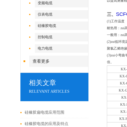
以提高测量
变频电缆
SCF
三、
仪表电缆
(1)工作温度
硅橡胶电缆
耐热用：zui
一般用：zui
控制电缆
(2)zui低
电力电缆
聚氯乙烯绝缘
(3)zui
查看更多
倍。
KX
KX-
相关文章
KX-
KX-
RELEVANT ARTICLES
KX
KX-
KX-
硅橡胶扁电缆应用范围
KX-
硅橡胶电缆的应用及特点
KX