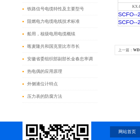
KX-
铁路信号电缆特性及主要型号
SCFO--
阻燃电力电缆电线技术标准
SCFO--
船用，核级电用电缆概续
喀麦隆共和国克里比市市长
上一篇：
WD
Sabikanda Guy Emmanuel莅临安徽
安徽省委组织部副部长金春忠率调
天康集团考察工作
研组莅临天康集团调研
热电偶的应用原理
外侧液位计特点
压力表的防腐方法
网站首页