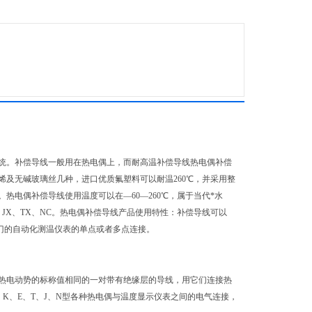
统。补偿导线一般用在热电偶上，而耐高温补偿导线热电偶补偿
及无碱玻璃丝几种，进口优质氟塑料可以耐温260℃，并采用整
电偶补偿导线使用温度可以在—60—260℃，属于当代*水
JX、TX、NC。热电偶补偿导线产品使用特性：补偿导线可以
部门的自动化测温仪表的单点或者多点连接。
热电动势的标称值相同的一对带有绝缘层的导线，用它们连接热
K、E、T、J、N型各种热电偶与温度显示仪表之间的电气连接，