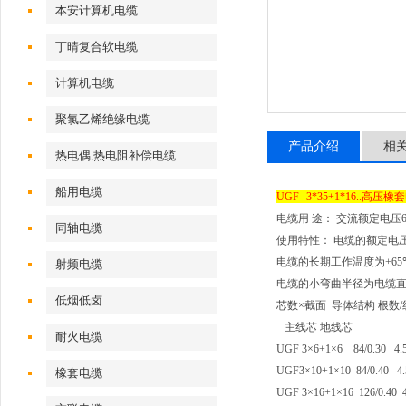
本安计算机电缆
丁晴复合软电缆
计算机电缆
聚氯乙烯绝缘电缆
产品介绍
相
热电偶.热电阻补偿电缆
船用电缆
UGF--3*35+1*16..高压橡套
电缆用
途：
交流额定电压
同轴电缆
使用特性：
电缆的额定电压
电缆的长期工作温度为
+65
射频电缆
电缆的小弯曲半径为电缆
低烟低卤
芯数×截面
导体结构
根数
/
主线芯
地线芯
耐火电缆
UGF 3
×
6+1
×
6 84/0.30 4
UGF3
×
10+1
×
10 84/0.40 
橡套电缆
UGF 3
×
16+1
×
16 126/0.40