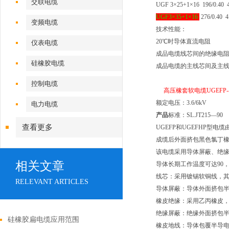
交联电缆
UGF 3
×
25+1
×
16 196/0.40
UGF3
×
35+1
×
16
276/0.40
变频电缆
技术性能：
20
℃时导体直流电阻
仪表电缆
成品电缆线芯间的绝缘电
硅橡胶电缆
成品电缆的主线芯间及主
控制电缆
高压橡套软电缆
UGEFP-
额定电压：
3.6/6kV
电力电缆
产品
标准：
SL.JT215
—
90
查看更多
UGEFP
和
UGEFHP
型电缆
成缆后外面挤包黑色氯丁
该电缆采用导体屏蔽、绝
相关文章
导体长期工作温度可达
90
线芯：采用镀锡软铜线，
RELEVANT ARTICLES
导体屏蔽：导体外面挤包
橡皮绝缘：采用乙丙橡皮
绝缘屏蔽：绝缘外面挤包
硅橡胶扁电缆应用范围
橡皮地线：导体包覆半导