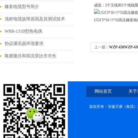
成缆：
3
个主线和
1个地线
橡套电缆型号简介
浅析电缆故障原因及其测试技术
UGF3*16+1*16高压橡套
WRR-131B型热电偶
协议通讯器环境要求
上一篇：
WZP-430WZP-
喀麦隆共和国克里比市市长
Sabikanda Guy Emmanuel莅临安徽
天康集团考察工作
网站首页
关于
版权所有：安徽天康（集团）