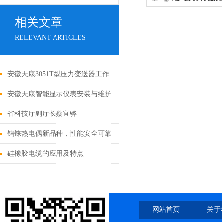
3*2.5+3*0.75变频电缆
相关文章
RELEVANT ARTICLES
安徽天康3051T型压力变送器工作
原理（灌充液：硅油、惰性油
安徽天康智能显示仪表安装与维护
省科技厅副厅长蔡宜骅
钨铼热电偶新品种，性能安全可靠
硅橡胶电缆的应用及特点
网站首页
关于