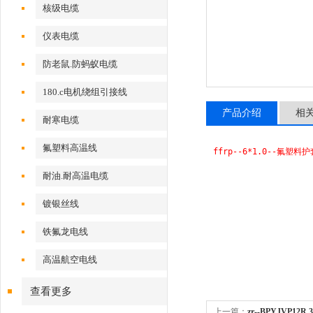
核级电缆
仪表电缆
防老鼠.防蚂蚁电缆
180.c电机绕组引接线
产品介绍
相
耐寒电缆
氟塑料高温线
ffrp--6*1.0--氟塑
耐油.耐高温电缆
镀银丝线
铁氟龙电线
高温航空电线
查看更多
上一篇：
zr--BPYJVP12R 3