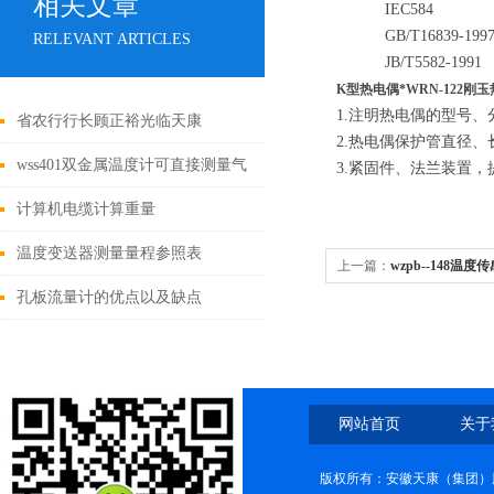
相关文章
IEC584
GB
/
T16839-199
RELEVANT ARTICLES
JB/T5582-1991
K型
热电偶*WRN-122刚
1.
注明热电偶的型号、
省农行行长顾正裕光临天康
2.
热电偶保护管直径、
wss401双金属温度计可直接测量气
3.
紧固件、法兰装置，
体和液体的温度
计算机电缆计算重量
温度变送器测量量程参照表
上一篇：
wzpb--148温度传
孔板流量计的优点以及缺点
网站首页
关于
版权所有：安徽天康（集团）