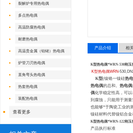
裂解炉专用热电偶
多点热电偶
高温防腐热电偶
耐磨热电偶
产品介绍
相
高温贵金属（铂铑）热电偶
炉管刀刃热电偶
K型
热电偶
*
WRN
-530刚玉
K型热电偶WRN
-530,
直角弯头热电偶
K型
(镍铬一镍硅
热
热电偶
的总和。
热电偶
热套热电偶
偶
化学稳定性高，可以
装配热电偶
到腐蚀，只能用于测量
也能够*于陶瓷工业的
查看更多
镍硅材料代替镍铝合金
K型
热电偶
*
WRN
-122刚玉
产品执行标准