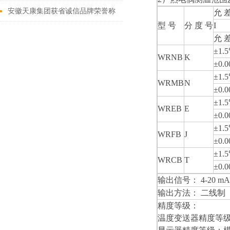
产党成立100周年
安徽天康集团获省诚信品牌荣誉称
允 
型 号
分 度 号
I
号
允 
±1.
WRNB
K
±0.00
±1.
WRMB
N
±0.00
±1.
WREB
E
±0.00
±1.
WRFB
J
±0.00
±1.
WRCB
T
±0.00
输出信号： 4-20 
输出方法： 二线制
精度等级：
温度变送器精度等级：0.