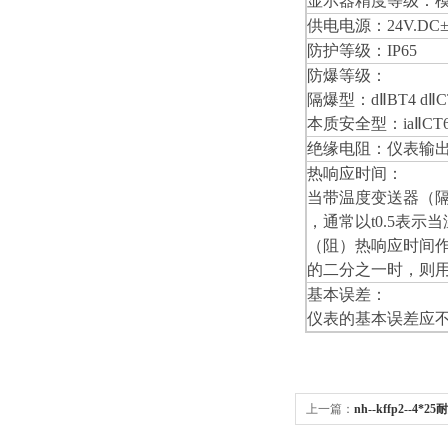
显示器精度等级：模拟
供电电源：24V.DC±
防护等级：IP65
防爆等级：
隔爆型：dⅡBT4 dⅡCT
本质安全型：iaⅡCT
绝缘电阻：仪表输出
热响应时间：
当带温度变送器（隔
，通常以t0.5表
（阻）热响应时间作
的二分之一时，则
基本误差：
仪表的基本误差应
上一篇：
nh--kffp2--4
kffp2--4*25