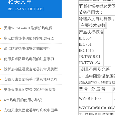
相关文章
节省补偿导线及安
RELEVANT ARTICLES
节省范围大；
冷端温度自动补偿
主要技术参数
天康WRNG-440T裂解炉热电偶
产品执行标准
IEC584
多点防爆热电偶如何实现远程监
IEC751
控？
多点防爆热电偶安装调试技巧
IEC1515
JB/T5518-91
使用多点防爆热电偶的注意事项
JB/T7391-94
浅析热电阻温度变送器的常见类型
测量范围及允差
1）热电阻测温范围
安徽天康集团携手七通智能联合打
安徽天康WZPK-148防
型 号
分 度 号
造数字化示范车间
安徽天康集团荣登“2023中国制造
WZPB
Pt100
-
业民营企业500强
wrn热电偶的使用小常识
WZCB
Cu50 Cu100
-
安徽天康集团党委举行庆祝中国共
2）热电偶测温范围