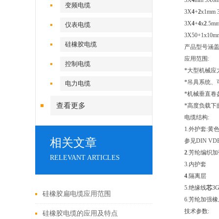
3X
4
mm 3X6m
变频电缆
3X
4
+
2
x1mm 
3X
4
+
4
x
2
.5m
仪表电缆
3X50+1x10m
硅橡胶电缆
产品型号涵盖:1
应用范围:
控制电缆
*大型机械应
*吊具系统、
电力电缆
*机械垂直卷
查看更多
*高度负载下
电缆结构:
1.外护套:黄
相关文章
参见DIN VDE
2
.芳纶编织
RELEVANT ARTICLES
3.内护套
4
.隔离层
5.绝缘线
芯
3
硅橡胶扁电缆应用范围
6.芳纶加强
技术参数:
硅橡胶电缆的应用及特点