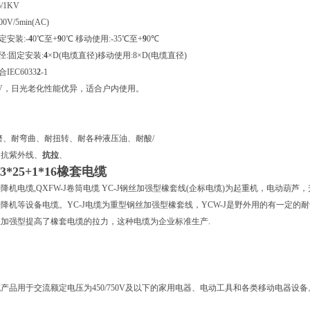
/1KV
V/5min(AC)
定安装:-
4
0℃至+
9
0℃ 移动使用:-35℃至+
9
0℃
半径:固定安装:
4
×D(电缆直径)移动使用:8×D(电缆直径)
IEC6033
2
-1
UV，日光老化性能优异，适合户内使用。
磨、耐弯曲、耐扭转、耐各种液压油、耐酸/
、抗紫外线、
抗拉
、
J3*25+1*16橡套电缆
J升降机电缆,QXFW-J卷筒电缆 YC-J钢丝加强型橡套线(企标电缆)为起重机，电动葫
降机等设备电缆。YC-J电缆为重型钢丝加强型橡套线，YCW-J是野外用的有一定的耐气
加强型提高了橡套电缆的拉力，这种电缆为企业标准生产.
产品用于交流额定电压为450/750V及以下的家用电器、电动工具和各类移动电器设