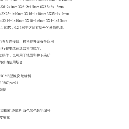
m 3X10mm 3X35mm 3x50mm 3X70mm 3x
15
0mm
3X6+
2
x1mm 3X6+
2
x1.5mm 6X
2
.5+6x1.5mm
m 3X
2
5+1x10mm 3X16+1x10mm 3X35+1x10mm
m 3X16+1x10mm 3X10+1x6mm 3X
4
+1x
2
.5mm
-60
芯
，0.
2
-180平方所有型号的卷筒电缆。
力卷盘连接线、移动提升设备等应用
可行驶电缆运送器和电缆车。
盘操作，也可用于地面和井下采矿
的移动使用场合
色5GM5型橡胶 绝缘料
 0
2
07 part
2
1
加强层
G13橡胶 绝缘料 白色黑色数字编号
橡皮填充