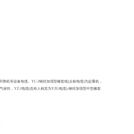
芦，升降机等设备电缆。YC-J钢丝加强型橡套线(企标电缆)为起重机，
候性，YZ-J电缆(也有人称其为YZG电缆)-钢丝加强型中型橡套
备。