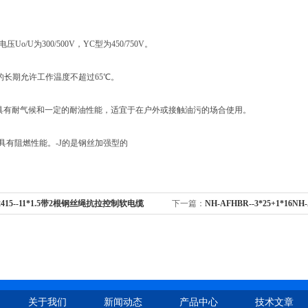
电压Uo/U为300/500V，YC型为450/750V。
线芯的长期允许工作温度不超过65℃。
电缆具有耐气候和一定的耐油性能，适宜于在户外或接触油污的场合使用。
电缆具有阻燃性能。-J的是钢丝加强型的
y2415--11*1.5带2根钢丝绳抗拉控制软电缆
下一篇：
NH-AFHBR--3*25+1*16NH-
1.5
耐火耐高温电缆
关于我们
新闻动态
产品中心
技术文章