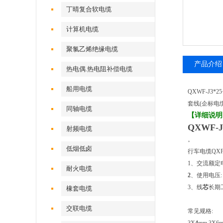
丁晴复合软电缆
计算机电缆
聚氯乙烯绝缘电缆
产品介绍
热电偶.热电阻补偿电缆
船用电缆
QXWF-J3*
套线(企标电
同轴电缆
【详细说明
QXWF-
射频电缆
。
低烟低卤
行车电缆QXFW
1、交流额定电
耐火电缆
2
、使用电压: 
3、线
芯
长期
橡套电缆
交联电缆
常见规格: