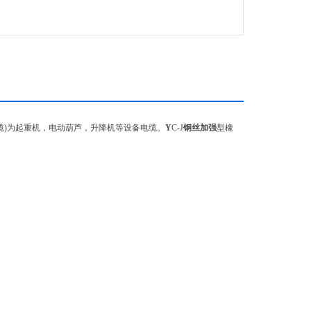
缆)为起重机，电动葫芦，升降机等设备电缆。
Y
C-J
钢丝加强
型橡