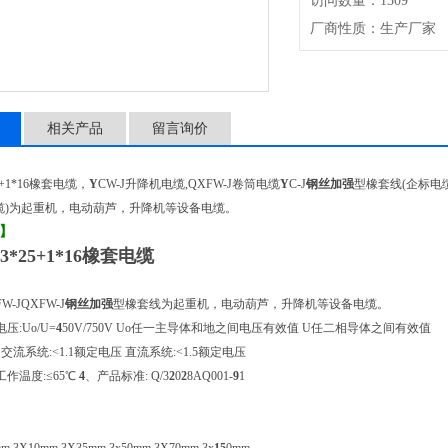
访问数量：1309
厂商性质：生产厂家
相关产品
留言询价
25+1*16橡套电缆，
Y
CW-J升降机电缆,QXFW-J卷筒电缆
Y
C-J
钢丝加强
型橡套线(企标电
缆)为起重机，电动葫芦，升降机等设备电缆。
】
J3*25+1*16橡套电缆
-JQXFW-J
钢丝加强
型橡套线为起重机，电动葫芦，升降机等设备电缆。
压:Uo/U=
4
50V/750V Uo任一主导体和地之间电压有效值 U任二相导体之间有效值
交流系统:<1.1额定电压 直流系统:<1.5额定电压
工作温度:≤65℃
4
、产品标准: Q/3
2
0
2
8AQ001-
9
1