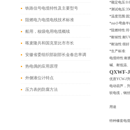
*额定电压:0.6
铁路信号电缆特性及主要型号
*测试电压:3500
*温度范围:固
阻燃电力电缆电线技术标准
*zui小弯曲
*阻燃特性:符合
船用，核级电用电缆概续
*耐候性:耐
喀麦隆共和国克里比市市长
*耐油性:很好
*生产标准:
Sabikanda Guy Emmanuel莅临安徽
安徽省委组织部副部长金春忠率调
电缆特性:耐
碱、耐低温
天康集团考察工作
研组莅临天康集团调研
热电偶的应用原理
QXWF-
外侧液位计特点
优质YCW-
电动葫芦，升
压力表的防腐方法
软电缆，钢丝
用途
特种橡套电缆