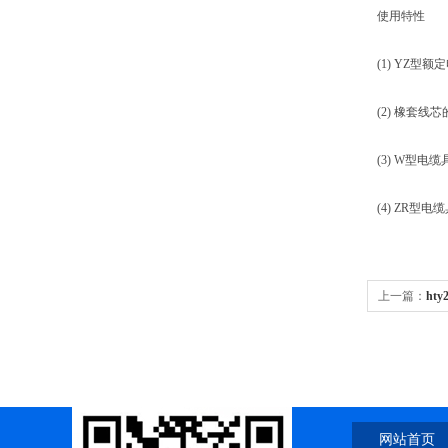
使用特性
(1) YZ型额定
(2) 橡套
(3) W型
(4) ZR型
上一篇：
ht
hty2415--11*
网站首页