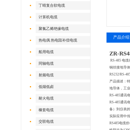
丁晴复合软电缆
计算机电缆
聚氯乙烯绝缘电缆
产品介绍
热电偶.热电阻补偿电缆
船用电缆
ZR-RS
RS-485
同轴电缆
铜丝接地导体
RS232/R
射频电缆
产品描述：特
低烟低卤
地导体，工业灰
RS-485通讯
耐火电缆
RS-485
备）到仪表的
橡套电缆
实际应用中传
交联电缆
RS485电缆价