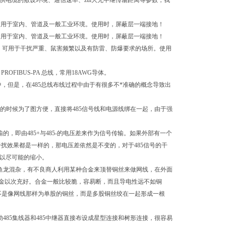
，请提供电缆的敷设环境、通信速率、zui大无中继传输距离等参数，我
7.7mm左右。适用于室内、管道及一般工业环境。使用时，屏蔽层一端接地！
8.2mm左右。适用于室内、管道及一般工业环境。使用时，屏蔽层一端接地！
径12.3mm左右。可用于干扰严重、鼠害频繁以及有防雷、防爆要求的场所。使用
于FF、PROFIBUS-PA 总线，常用18AWG导体。
，但是，在485总线布线过程中由于有很多不*准确的概念导致出
有的时候为了图方便，直接将485信号线和电源线绑在一起，由于强
的，即由485+与485-的电压差来作为信号传输。如果外部有一个
的干扰效果都是一样的，那电压差依然是不变的，对于485信号的干
可以尽可能的缩小。
鱼龙混杂，有不良商人利用某种合金来顶替铜丝来做网线，在外面
金以次充好。合金一般比较脆，容易断，而且导电性远不如铜
不是像网线那样为单股的铜丝，而是多股铜丝绞在一起形成一根
助485集线器和485中继器直接布设成星型连接和树形连接，很容易