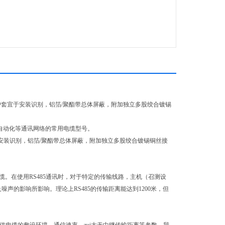
色绝缘护套宜于安装识别，铝箔/聚酯带总体屏蔽，附加独立多股绞合镀锡
、电力自动化等通讯网络的常用电缆型号。
宜于安装识别，铝箔/聚酯带总体屏蔽，附加独立多股绞合镀锡铜丝接
缆。在使用RS485通讯时，对于特定的传输线路，主机（召测设
声的影响所影响。理论上RS485的传输距离能达到1200米，但