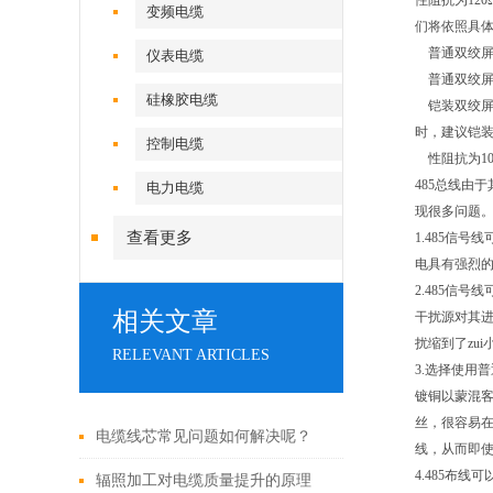
性阻抗为12
变频电缆
们将依照具体
普通双绞屏蔽型
仪表电缆
普通双绞屏蔽型
硅橡胶电缆
铠装双绞屏蔽型
时，建议铠装
控制电缆
性阻抗为100Ω的
485总线由
电力电缆
现很多问题
查看更多
1.485信
电具有强烈的
2.485信
相关文章
干扰源对其进
扰缩到了zu
RELEVANT ARTICLES
3.选择使用
镀铜以蒙混
丝，很容易在
电缆线芯常见问题如何解决呢？
线，从而即
4.485布
辐照加工对电缆质量提升的原理