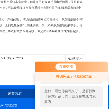
时候整个系统非常稳定，但是有的时候则总是出现问题，又很难查
，可以使用深圳市富永通科技有限公司的485集线器和485中
接地。严格的说，485总线必须要单点可靠接地。单点就是整个485
线）上的电压保持*，防止共模干扰，如果多点接地适得其反。可
线方便，将线剪成多段再连接，但是没有将屏蔽线作良好的连接，
-YJ（F）Y--7*2.5
返回列表>>
在线交流
您好！欢迎前来咨询，很高兴为您
咨询热线：18226997986
服务，请问您要咨询什么问题呢？
您好，看您停留很久了，是否找到
荣誉资质
在线留言
联系我们
了需求产品，您可以直接在线与我
联系！
表网
管理登陆