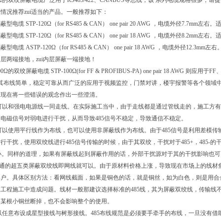
0Ω的双绞屏蔽电缆广泛用于RS485/422、CANBUS等总线，该 系列电缆规格很多
情况推荐zui适当的产品。一般推荐如下：
电缆 STP-120Ω（for RS485 & CAN） one pair 20 AWG ，电缆外径
电缆 STP-120Ω（for RS485 & CAN） one pair 18 AWG ，电缆外径
电缆 ASTP-120Ω（for RS485 & CAN） one pair 18 AWG ，电缆外
层两端接地，zui内层屏蔽一端接地！
双绞屏蔽电缆 STP-100Ω(for FF & PROFIBUS-PA) one pair 18 AWG 则应用
于其布线简单，稳定可靠从而广泛的应用于视频监控，门禁对讲，楼宇报警等各个领域中
。现在将一些错误的观念作出一些澄清。
号线可以和强电电源线一同走线。在实际施工当中，由于走线都是通过管线走的，施工方
电磁信号对弱电进行干扰，从而导致485信号不稳定，导致通信不稳定。
号线可以使用平行线作为布线，也可以使用非屏蔽线作为布线。由于485信号是利用差模传输
行干扰，使用双绞线进行485信号传输的时候，由于其双绞，干扰对于485+，485-
i小。同样的道理，如果有屏蔽线起到屏蔽作用的话，外部干扰源对于其的干扰影响也
普通的超五类屏蔽双绞线即网线就可以。由于原材料价格上涨，导致现在市场上的线材
客户。具体区别方法：看网线截面，如果是铜色的话，就是铜丝，如为白色，则是用合
工程施工中造成问题。线材一般那建议选择标准的485线，其为屏蔽双绞线，传输线
使某根小铜丝断掉，也不会影响整个的使用。
线可以任意布设成星型接线与树形接线。485布线规范是必须要手牵手的布线，一旦没有借