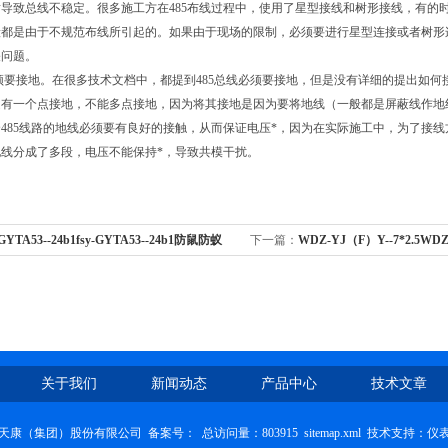
导致总线不稳定。很多施工方在485布线过程中，使用了星型接线和树形接线，有的
都是由于不规范布线所引起的。如果由于现场的限制，必须要进行星型连接或者树形连接
关问题。
线必须要接地。在很多技术文档中，都提到485总线必须要接地，但是没有详细的提出如何
是有一个点接地，不能多点接地，因为将其接地是因为要将地线（一般都是屏蔽线作地
485线路的地线必须要有良好的接触，从而保证电压*，因为在实际施工中，为了接
线分成了多段，电压不能保持*，导致共模干扰。
-GYTA53--24b1fsy-GYTA53--24b1防鼠防蚁
下一篇：
WDZ-YJ（F）Y--7*2.5WDZ
辐照交联电力电缆
关于我们
新闻动态
产品中心
技术文章
天康（集团）股份有限公司 备案号：
总访问量：803915
sitemap.xml
技术支持：
仪