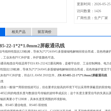
更新时间：2026-05-25
访问数量：1426
厂商性质：生产厂家
相关产品
留言询价
485-22-1*2*1.0mm2屏蔽通讯线
 电缆信号线特性阻抗120欧姆，导体为2*2*24AWG多股镀锡电解铜丝绞合而成，花
，工业灰色PVC外护套，外护套颜色可选。
S-485通讯电缆信号线适用于EIA RS-232/422通讯网络，是楼宇自控、工业控制网络
性阻抗120欧姆，导体为2*2*24AWG多股镀锡电解铜丝绞合而成，花色绝缘护套
色PVC外护套，符合UL AWM 2919文件。
ZR-RS485-22-1*2*1.0mm2屏蔽通讯线
电缆
通讯电缆在一般场**用双绞线就可以，但在要求比较高的环境下可以采用带屏蔽层的双绞电
485口间的电缆长度与数据信号传输的波特率成反比；这个长度主要受信号的失真以及噪
输距离要小于1200米，具体长度受周围的环境影响。
格、RS485 通信电缆、RS485 双绞线