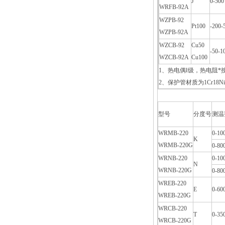
J
0-500
WRFB-92A
WZPB-92
Pt100
-200-
WZPB-92A
WZCB-92
Cu50
-50-1
WZCB-92A
Cu100
1、热电偶Ⅰ级，热电阻*
2、保护管材质为1Cr18
型号
分度号
测温
WRMB-220
0-10
K
WRMB-220G
0-80
WRNB-220
0-10
N
WRNB-220G
0-80
WREB-220
E
0-60
WREB-220G
WRCB-220
T
0-35
WRCB-220G