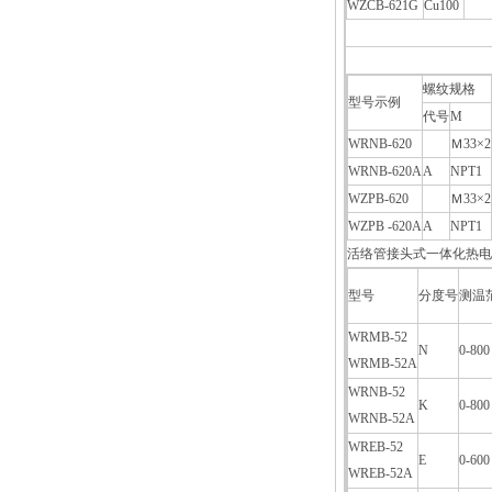
WZCB-621G
Cu100
螺纹规格
型号示例
代号
M
WRNB-620
Ｍ33×2
WRNB-620A
A
NPT1
WZPB-620
Ｍ33×2
WZPB -620A
A
NPT1
活络管接头式一体化热电
型号
分度号
测温
WRMB-52
N
0-800
WRMB-52A
WRNB-52
K
0-800
WRNB-52A
WREB-52
E
0-600
WREB-52A