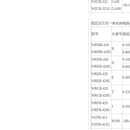
WZCB-321
Cu50
-50-
WZCB-321G
Cu100
固定法兰式一体化热电阻
型号
分度号
测温
WRMB-420
0-10
K
WRMB-420G
0-80
WRNB-420
0-10
N
WRNB-420G
0-80
WREB-420
E
0-60
WREB-420G
WRCB-420
T
0-35
WRCB-420G
WRFB-420
J
0-50
WRFB-420G
WZPB-421
Pt100
-200
WZPB-421G