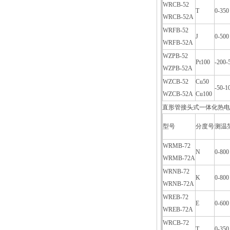
WRCB-52
T
0-350
WRCB-52A
WRFB-52
J
0-500
WRFB-52A
WZPB-52
Pt100
-200-
WZPB-52A
WZCB-52
Cu50
-50-1
WZCB-52A
Cu100
直形管接头式一体化热电
型号
分度号
测温
WRMB-72
N
0-800
WRMB-72A
WRNB-72
K
0-800
WRNB-72A
WREB-72
E
0-600
WREB-72A
WRCB-72
T
0-350