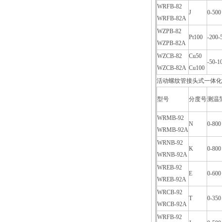
WRFB-82
J
0-500
WRFB-82A
WZPB-82
Pt100
-200-
WZPB-82A
WZCB-82
Cu50
-50-1
WZCB-82A
Cu100
活动螺纹管接头式一体化
型号
分度号
测温
WRMB-92
N
0-800
WRMB-92A
WRNB-92
K
0-800
WRNB-92A
WREB-92
E
0-600
WREB-92A
WRCB-92
T
0-350
WRCB-92A
WRFB-92