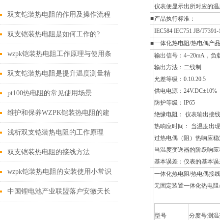
仪表便显示出所对应的温
双支铠装热电阻的作用及操作流程
■
产品执行标准：
IEC584 IEC751 JB/T7391-
双支铠装热电阻是如何工作的?
■
一体化热电阻/热电偶产
wzpk铠装热电阻工作原理与使用条
输出信号：4~20mA，负载电
输出方法：二线制
件
双支铠装热电阻是提升温度测量精
允差等级：0.10.20.5
供电电源：24V.DC±10%
确性的关键技术
pt100热电阻的常见使用场景
防护等级：IP65
维护和保养WZPK铠装热电阻的建
绝缘电阻： 仪表输出接线
热响应时间： 当温度出
议
浅析双支铠装热电阻的工作原理
过热电偶（阻）热响应稳
当温度变送器的阶跃响应
双支铠装热电阻的接线方法
基本误差：仪表的基本误
wzpk铠装热电阻的安装使用小常识
一体化热电阻/热电偶接
无固定装置一体化热电阻
中国锂电池产业联盟落户安徽天长
型号
分度号
测温