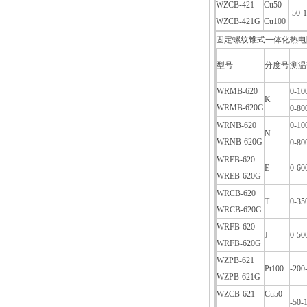
WZCB-421
Cu50
-50-
WZCB-421G
Cu100
固定螺纹锥式一体化热电
型号
分度号
测温
WRMB-620
0-10
K
WRMB-620G
0-80
WRNB-620
0-10
N
WRNB-620G
0-80
WREB-620
E
0-60
WREB-620G
WRCB-620
T
0-35
WRCB-620G
WRFB-620
J
0-50
WRFB-620G
WZPB-621
Pt100
-200
WZPB-621G
WZCB-621
Cu50
-50-