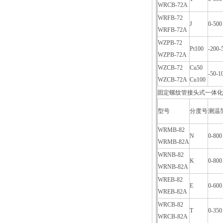
WRCB-72A
WRFB-72
J
0-500
WRFB-72A
WZPB-72
Pt100
-200-
WZPB-72A
WZCB-72
Cu50
-50-1
WZCB-72A
Cu100
固定螺纹管接头式一体化
型号
分度号
测温
WRMB-82
N
0-800
WRMB-82A
WRNB-82
K
0-800
WRNB-82A
WREB-82
E
0-600
WREB-82A
WRCB-82
T
0-350
WRCB-82A